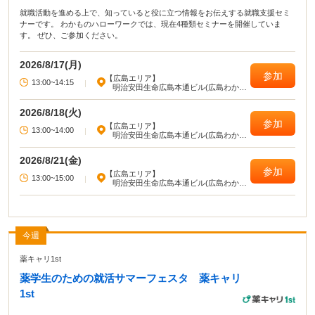
就職活動を進める上で、知っていると役に立つ情報をお伝えする就職支援セミ
ナーです。 わかものハローワークでは、現在4種類セミナーを開催していま
す。 ぜひ、ご参加ください。
2026/8/17(月)
参加
【広島エリア】
13:00~14:15
|
明治安田生命広島本通ビル(広島わかも
のハローワーク)
2026/8/18(火)
参加
【広島エリア】
13:00~14:00
|
明治安田生命広島本通ビル(広島わかも
のハローワーク)
2026/8/21(金)
参加
【広島エリア】
13:00~15:00
|
明治安田生命広島本通ビル(広島わかも
のハローワーク)
今週
薬キャリ1st
薬学生のための就活サマーフェスタ 薬キャリ
1st