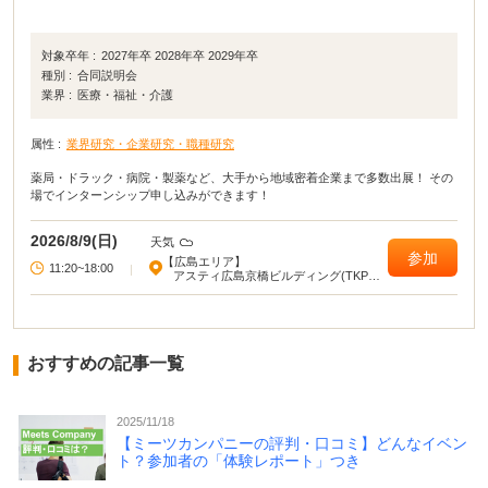
対象卒年 :
2027年卒 2028年卒 2029年卒
種別 :
合同説明会
業界 :
医療・福祉・介護
属性 :
業界研究・企業研究・職種研究
薬局・ドラック・病院・製薬など、大手から地域密着企業まで多数出展！ その
場でインターンシップ申し込みができます！
2026/8/9(日)
天気
参加
【広島エリア】
11:20~18:00
|
アスティ広島京橋ビルディング(TKPガ
ーデンシティ広島駅前大橋)
おすすめの記事一覧
2025/11/18
【ミーツカンパニーの評判・口コミ】どんなイベン
ト？参加者の「体験レポート」つき