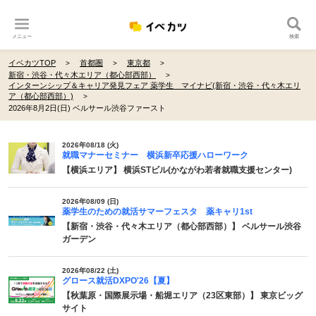
メニュー
検索
イベカツTOP
首都圏
東京都
新宿・渋谷・代々木エリア（都心部西部）
インターンシップ＆キャリア発見フェア 薬学生 マイナビ(新宿・渋谷・代々木エリ
ア（都心部西部）)
2026年8月2日(日) ベルサール渋谷ファースト
2026年08/18 (火)
就職マナーセミナー 横浜新卒応援ハローワーク
【横浜エリア】 横浜STビル(かながわ若者就職支援センター)
2026年08/09 (日)
薬学生のための就活サマーフェスタ 薬キャリ1st
【新宿・渋谷・代々木エリア（都心部西部）】 ベルサール渋谷
ガーデン
2026年08/22 (土)
グロース就活DXPO'26【夏】
【秋葉原・国際展示場・船堀エリア（23区東部）】 東京ビッグ
サイト