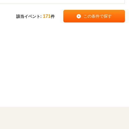
171
該当イベント:
件