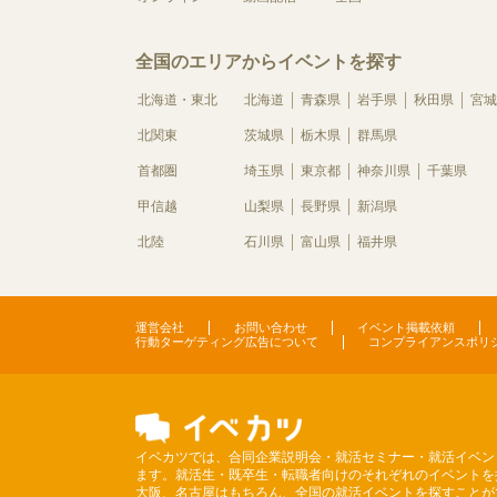
全国のエリアからイベントを探す
北海道・東北
北海道
青森県
岩手県
秋田県
宮城
北関東
茨城県
栃木県
群馬県
首都圏
埼玉県
東京都
神奈川県
千葉県
甲信越
山梨県
長野県
新潟県
北陸
石川県
富山県
福井県
運営会社
お問い合わせ
イベント掲載依頼
行動ターゲティング広告について
コンプライアンスポリ
イベカツでは、合同企業説明会・就活セミナー・就活イベン
ます。就活生・既卒生・転職者向けのそれぞれのイベントを
大阪、名古屋はもちろん、全国の就活イベントを探すことが