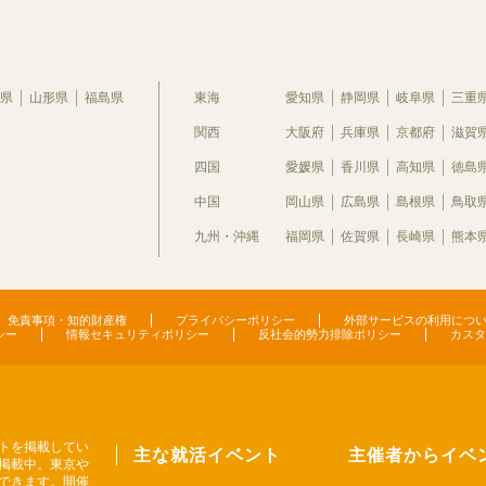
県
山形県
福島県
東海
愛知県
静岡県
岐阜県
三重
関西
大阪府
兵庫県
京都府
滋賀
四国
愛媛県
香川県
高知県
徳島
中国
岡山県
広島県
島根県
鳥取
九州・沖縄
福岡県
佐賀県
長崎県
熊本
免責事項・知的財産権
プライバシーポリシー
外部サービスの利用につ
シー
情報セキュリティポリシー
反社会的勢力排除ポリシー
カスタ
トを掲載してい
主な就活イベント
主催者からイベ
掲載中。東京や
できます。開催