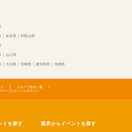
県
県
奈良県
和歌山県
県
県
山口県
県
大分県
宮崎県
鹿児島県
沖縄県
いて
グループ会社一覧
マーハラスメントポリシー
ントを探す
業界からイベントを探す