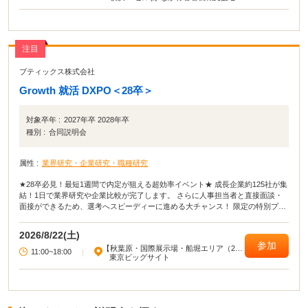
ター)
注目
ブティックス株式会社
Growth 就活 DXPO＜28卒＞
対象卒年 :
2027年卒 2028年卒
種別 :
合同説明会
属性 :
業界研究・企業研究・職種研究
★28卒必見！最短1週間で内定が狙える超効率イベント★ 成長企業約125社が集
結！1日で業界研究や企業比較が完了します。 さらに人事担当者と直接面談・
面接ができるため、選考へスピーディーに進める大チャンス！ 限定の特別プロ
グラムやOB・OG訪問も満載です。 満員になる前に今すぐエントリー！
2026/8/22(土)
参加
【秋葉原・国際展示場・船堀エリア（23
11:00~18:00
|
区東部）】
東京ビッグサイト