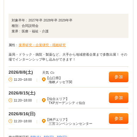
対象卒年 :
2027年卒 2028年卒 2029年卒
種別 :
合同説明会
業界 :
医療・福祉・介護
属性 :
業界研究・企業研究・職種研究
薬局・ドラック・病院・製薬など、大手から地域密着企業まで多数出展！ その
場でインターンシップ申し込みができます！
2026/8/8(土)
天気
参加
【山口県】
11:20~18:00
|
海峡メッセ下関
2026/8/15(土)
参加
【仙台エリア】
11:20~18:00
|
TKPガーデンシティ仙台
2026/8/16(日)
参加
【神戸エリア】
11:20~18:00
|
三宮コンベンションセンター
他の開催日程 :
8/8(土),
8/9(日),
8/9(日),