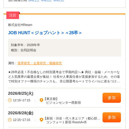
注目
株式会社HRteam
JOB HUNT＜ジョブハント＞＜28卒＞
対象卒年 :
2028年卒
種別 :
合同説明会
属性 :
業界研究・企業研究・職種研究
★28卒必見！不合格なしの特別選考会で早期内定へ★ 商社・金融・メーカーな
ど人気業界の厳選企業が集結！ 社長や人事責任者が直接参加するため、その場
で特別オファー獲得のチャンスも。 非公開選考ルートでライバルに差をつけ、
最短距離でキャリアを切り拓けます。 準備不要、私服で気軽に参加可能です！
2026/8/25(火)
参加
【東京都】
12:15~17:15
|
ビジョンセンター西新宿
2026/8/28(金)
参加
【新宿・渋谷・代々木エリア（都心部西
12:15~17:15
|
部）】
コンフォート新宿 RoomA+B