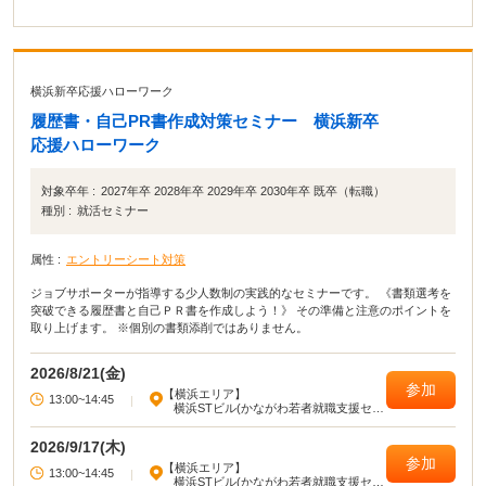
横浜新卒応援ハローワーク
履歴書・自己PR書作成対策セミナー 横浜新卒
応援ハローワーク
対象卒年 :
2027年卒 2028年卒 2029年卒 2030年卒 既卒（転職）
種別 :
就活セミナー
属性 :
エントリーシート対策
ジョブサポーターが指導する少人数制の実践的なセミナーです。 《書類選考を
突破できる履歴書と自己ＰＲ書を作成しよう！》 その準備と注意のポイントを
取り上げます。 ※個別の書類添削ではありません。
2026/8/21(金)
参加
【横浜エリア】
13:00~14:45
|
横浜STビル(かながわ若者就職支援セン
ター)
2026/9/17(木)
参加
【横浜エリア】
13:00~14:45
|
横浜STビル(かながわ若者就職支援セン