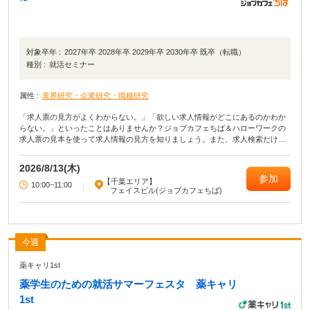
対象卒年 :
2027年卒 2028年卒 2029年卒 2030年卒 既卒（転職）
種別 :
就活セミナー
属性 :
業界研究・企業研究・職種研究
「求人票の見方がよくわからない。」「欲しい求人情報がどこにあるのかわか
らない。」といったことはありませんか？ジョブカフェちば＆ハローワークの
求人票の見本を使って求人情報の見方を知りましょう。また、求人検索だけで
なく就職活動に役立つ求人媒体の種類や特徴を知り今後の活動につなげていき
ましょう！
2026/8/13(木)
参加
【千葉エリア】
10:00~11:00
|
フェイスビル(ジョブカフェちば)
今週
薬キャリ1st
薬学生のための就活サマーフェスタ 薬キャリ
1st