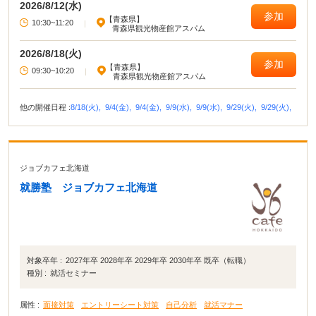
2026/8/12(水)
参加
【青森県】
10:30~11:20
|
青森県観光物産館アスパム
2026/8/18(火)
参加
【青森県】
09:30~10:20
|
青森県観光物産館アスパム
他の開催日程 :
8/18(火),
9/4(金),
9/4(金),
9/9(水),
9/9(水),
9/29(火),
9/29(火),
ジョブカフェ北海道
就勝塾 ジョブカフェ北海道
対象卒年 :
2027年卒 2028年卒 2029年卒 2030年卒 既卒（転職）
種別 :
就活セミナー
属性 :
面接対策
エントリーシート対策
自己分析
就活マナー