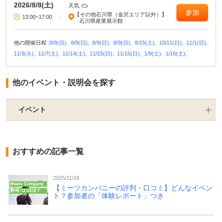
2026/8/8(土)
天気
参加
【その他石川県（金沢エリア以外）】
13:00~17:00
|
石川県産業展示館
他の開催日程 :
8/9(日),
8/9(日),
8/9(日),
8/9(日),
8/15(土),
10/11(日),
11/1(日),
11/3(火),
11/7(土),
11/14(土),
11/15(日),
11/15(日),
1/9(土),
1/16(土),
他のイベント・説明会を探す
イベント
おすすめの記事一覧
2025/11/18
【ミーツカンパニーの評判・口コミ】どんなイベン
ト？参加者の「体験レポート」つき