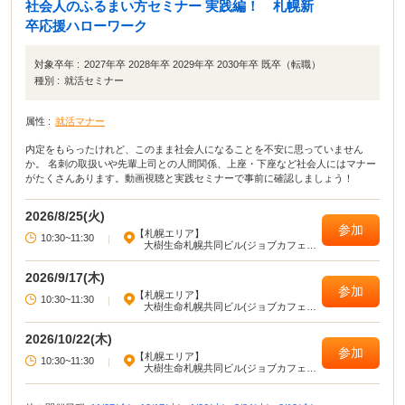
社会人のふるまい方セミナー 実践編！ 札幌新
卒応援ハローワーク
対象卒年 :
2027年卒 2028年卒 2029年卒 2030年卒 既卒（転職）
種別 :
就活セミナー
属性 :
就活マナー
内定をもらったけれど、このまま社会人になることを不安に思っていません
か。 名刺の取扱いや先輩上司との人間関係、上座・下座など社会人にはマナー
がたくさんあります。動画視聴と実践セミナーで事前に確認しましょう！
2026/8/25(火)
参加
【札幌エリア】
10:30~11:30
|
大樹生命札幌共同ビル(ジョブカフェ北
海道)
2026/9/17(木)
参加
【札幌エリア】
10:30~11:30
|
大樹生命札幌共同ビル(ジョブカフェ北
海道)
2026/10/22(木)
参加
【札幌エリア】
10:30~11:30
|
大樹生命札幌共同ビル(ジョブカフェ北
海道)