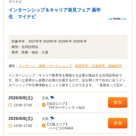
マイナビ
インターンシップ＆キャリア発見フェア 薬学
生 マイナビ
対象卒年 :
2027年卒 2028年卒 2029年卒 2030年卒
種別 :
合同説明会
業界 :
医療・福祉・介護
属性 :
インターン・体験・ワークショップ
業界研究・企業研究・職種研究
インターンシップ・キャリア教育等を開催する企業が集結する合同説明会で
す。様々な業界から多数の企業が出展するので、話を聞く中で自分に合うイン
ターンシップや仕事体験をじっくり探すことができます。 ・直接会って話すこ
とで業界や企業の理解がより深まる！ ・疑問点・不明点をその場で解決でき
る！ ・周囲の学生の雰囲気が分かり意識が高まる！
2026/8/8(土)
天気
参加
【仙台エリア】
13:00~17:00
|
TKPガーデンシティ仙台
2026/8/8(土)
天気
参加
【大阪エリア】
13:00~17:00
|
ハービスOSAKA