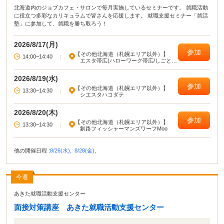
北海道内のジョブカフェ・サロンで毎月実施しているセミナーです。 就職活動
に役立つ多彩なカリキュラムで皆さんを応援します。 就職支援セミナー「就活
塾」に参加して、就職を勝ち取ろう！
2026/8/17(月)
参加
【その他北海道（札幌エリア以外）】
14:00~14:40
|
エスタ帯広(ハローワーク帯広/しごとプ
ラザ)
2026/8/19(水)
参加
【その他北海道（札幌エリア以外）】
13:30~14:30
|
シエスタハコダテ
2026/8/20(木)
参加
【その他北海道（札幌エリア以外）】
13:30~14:30
|
釧路フィッシャーマンズワーフMoo
他の開催日程 :
8/26(水),
8/28(金),
今週
あきた就職活動支援センター
面接対策講座 あきた就職活動支援センター