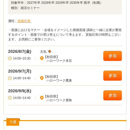
対象卒年 :
2027年卒 2028年卒 2029年卒 2030年卒 既卒（転職）
種別 :
就活セミナー
属性 :
面接対策
・面接におけるマナー ・会場をイメージした模擬面接 講師と一緒に企業が重視
するポイント・面接での受け答えについて考えます。 質疑応答の時間もござい
ます。 お気軽にご参加ください。
2026/8/7(金)
天気
参加
【秋田県】
14:00~15:30
|
ハローワーク本荘
2026/9/7(月)
参加
【秋田県】
14:00~14:40
|
ハローワーク鷹巣
2026/9/9(水)
参加
【秋田県】
14:00~14:40
|
ハローワーク鹿角
今週