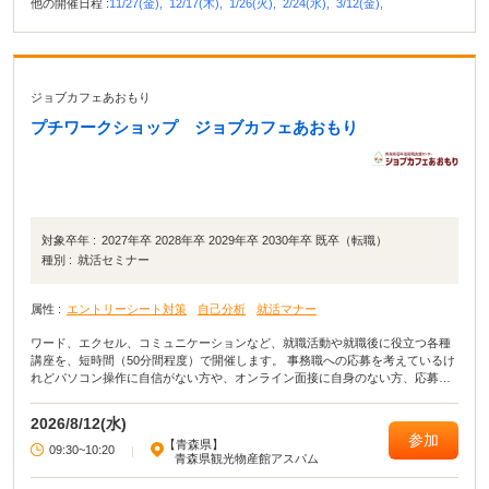
他の開催日程 :
11/27(金),
12/17(木),
1/26(火),
2/24(水),
3/12(金),
ジョブカフェあおもり
プチワークショップ ジョブカフェあおもり
対象卒年 :
2027年卒 2028年卒 2029年卒 2030年卒 既卒（転職）
種別 :
就活セミナー
属性 :
エントリーシート対策
自己分析
就活マナー
ワード、エクセル、コミュニケーションなど、就職活動や就職後に役立つ各種
講座を、短時間（50分間程度）で開催します。 事務職への応募を考えているけ
れどパソコン操作に自信がない方や、オンライン面接に自身のない方、応募書
類の作成が苦手な方などにとって一歩を踏み出す機会となる講座ですので、是
非ともご参加ください！
2026/8/12(水)
参加
【青森県】
09:30~10:20
|
青森県観光物産館アスパム