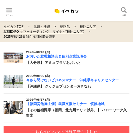
メニュー
検索
イベカツTOP
九州・沖縄
福岡県
福岡エリア
就職EXPO サマーミーティング マイナビ(福岡エリア)
2025年6月28日(土) 福岡国際会議場
2026年08/10 (月)
おおいた就職相談会＆個別企業説明会
【大分県】 アミュプラザおおいた
2026年08/26 (水)
今さら聞けないビジネスマナー 沖縄県キャリアセンター
【沖縄県】 グッジョブセンターおきなわ
2026年08/17 (月)
【福岡労働局主催】就職支援セミナー 筑後地域
【その他福岡県（福岡、北九州エリア以外）】 ハローワーク久
留米
こちらのイベントは終了致しました。