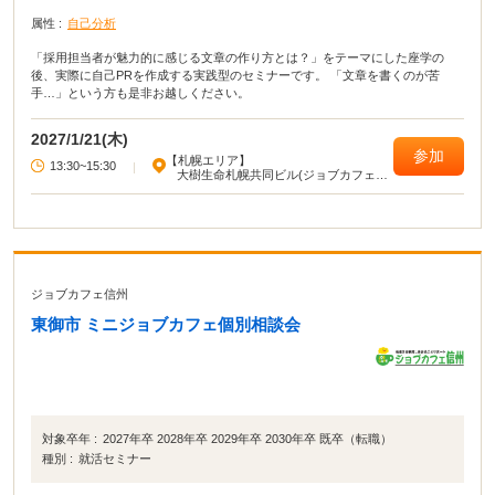
属性 :
自己分析
「採用担当者が魅力的に感じる文章の作り方とは？」をテーマにした座学の
後、実際に自己PRを作成する実践型のセミナーです。 「文章を書くのが苦
手…」という方も是非お越しください。
2027/1/21(木)
参加
【札幌エリア】
13:30~15:30
|
大樹生命札幌共同ビル(ジョブカフェ北
海道)
ジョブカフェ信州
東御市 ミニジョブカフェ個別相談会
対象卒年 :
2027年卒 2028年卒 2029年卒 2030年卒 既卒（転職）
種別 :
就活セミナー