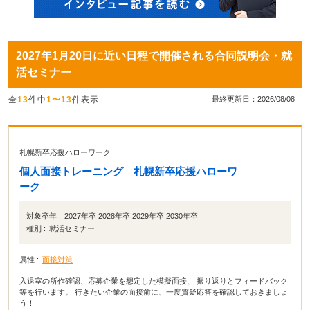
2027年1月20日に近い日程で開催される合同説明会・就
活セミナー
全
13
件中
1〜13
件表示
最終更新日：2026/08/08
札幌新卒応援ハローワーク
個人面接トレーニング 札幌新卒応援ハローワ
ーク
対象卒年 :
2027年卒 2028年卒 2029年卒 2030年卒
種別 :
就活セミナー
属性 :
面接対策
入退室の所作確認、応募企業を想定した模擬面接、 振り返りとフィードバック
等を行います。 行きたい企業の面接前に、一度質疑応答を確認しておきましょ
う！