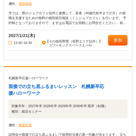
属性 :
個別相談
市では、県のジョブカフェ信州と連携して、若者（40歳代前半までの方）の就
職を支援するための無料の個別就労相談（ミニジョブカフェ）を行います。 予
約制となっておりますので、まずはお電話でお気軽にお問合せください。 就職
活動についての悩み・相談をマンツーマンでアドバイスします｡ 応募書類の添
削や面接指導なども行います。
2027/1/21(木)
参加
【その他長野県（長野エリア以外）】
13:30~16:30
|
コワーキングスペースえべや
札幌新卒応援ハローワーク
面接での立ち居ふるまいレッスン 札幌新卒応
援ハローワーク
対象卒年 :
2027年卒 2028年卒 2029年卒 2030年卒 既卒（転職）
種別 :
就活セミナー
属性 :
面接対策
説明会や面接での立ち居ふるまいで採用担当者の第一印象が決まります。 立ち