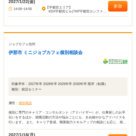
2027/1/22(金)
参加
【宇都宮エリア】
14:00~14:55
|
KDX宇都宮ビル(TKP宇都宮カンファレ
ンスセンター)
ジョブカフェ信州
伊那市 ミニジョブカフェ個別相談会
対象卒年 :
2027年卒 2028年卒 2029年卒 2030年卒 既卒（転職）
種別 :
就活セミナー
属性 :
個別相談
個別に専門のキャリア・コンサルタント（アドバイザー）が、仕事探しのお手
伝いをするほか、就職活動の方法や悩みごとにも、きめ細やかなアドバイスを
行います。 また、キャリア形成、職業能力スキルアップの相談にも応じ、就職
活動をバックアップします。
2027/1/18(月)