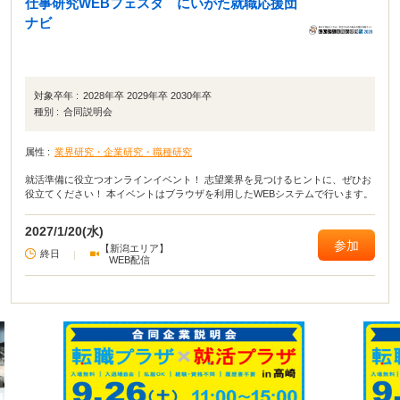
仕事研究WEBフェスタ にいがた就職応援団
ナビ
対象卒年 :
2028年卒 2029年卒 2030年卒
種別 :
合同説明会
属性 :
業界研究・企業研究・職種研究
就活準備に役立つオンラインイベント！ 志望業界を見つけるヒントに、ぜひお
役立てください！ 本イベントはブラウザを利用したWEBシステムで行います。
2027/1/20(水)
参加
【新潟エリア】
終日
|
WEB配信