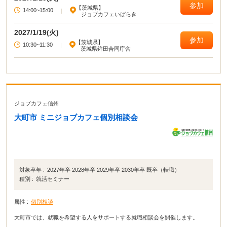
参加
【茨城県】
14:00~15:00
|
ジョブカフェいばらき
2027/1/19(火)
参加
【茨城県】
10:30~11:30
|
茨城県鉾田合同庁舎
ジョブカフェ信州
大町市 ミニジョブカフェ個別相談会
対象卒年 :
2027年卒 2028年卒 2029年卒 2030年卒 既卒（転職）
種別 :
就活セミナー
属性 :
個別相談
大町市では、就職を希望する人をサポートする就職相談会を開催します。