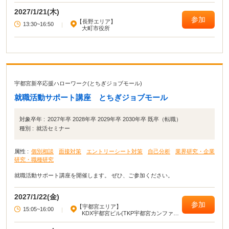
2027/1/21(木)
参加
【長野エリア】
13:30~16:50
|
大町市役所
宇都宮新卒応援ハローワーク(とちぎジョブモール)
就職活動サポート講座 とちぎジョブモール
対象卒年 :
2027年卒 2028年卒 2029年卒 2030年卒 既卒（転職）
種別 :
就活セミナー
属性 :
個別相談
面接対策
エントリーシート対策
自己分析
業界研究・企業
研究・職種研究
就職活動サポート講座を開催します。 ぜひ、ご参加ください。
2027/1/22(金)
参加
【宇都宮エリア】
15:05~16:00
|
KDX宇都宮ビル(TKP宇都宮カンファレ
ンスセンター)