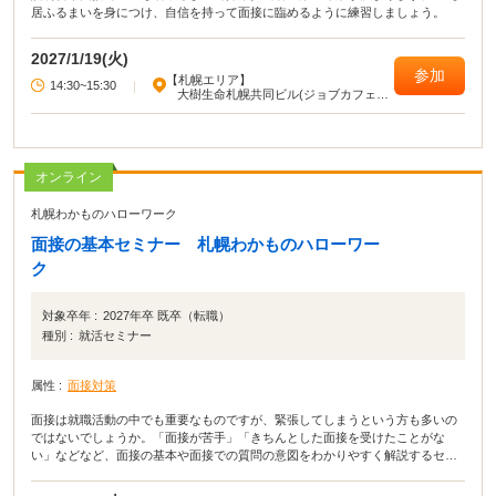
居ふるまいを身につけ、自信を持って面接に臨めるように練習しましょう。
2027/1/19(火)
参加
【札幌エリア】
14:30~15:30
|
大樹生命札幌共同ビル(ジョブカフェ北
海道)
オンライン
札幌わかものハローワーク
面接の基本セミナー 札幌わかものハローワー
ク
対象卒年 :
2027年卒 既卒（転職）
種別 :
就活セミナー
属性 :
面接対策
面接は就職活動の中でも重要なものですが、緊張してしまうという方も多いの
ではないでしょうか。「面接が苦手」「きちんとした面接を受けたことがな
い」などなど、面接の基本や面接での質問の意図をわかりやすく解説するセミ
ナーです。セミナーを受けて、面接に自信を持って望みましょう。