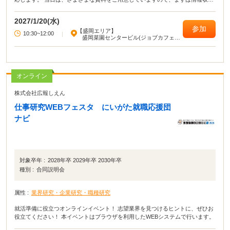
という方も参加OK。 自然豊かなこの岩手で、「農業を仕事にする」を考えて
みませんか？（参加・相談無料 ）
2027/1/20(水)
参加
【盛岡エリア】
10:30~12:00
|
盛岡菜園センタービル(ジョブカフェい
わて)
オンライン
株式会社広報しえん
仕事研究WEBフェスタ にいがた就職応援団
ナビ
対象卒年 :
2028年卒 2029年卒 2030年卒
種別 :
合同説明会
属性 :
業界研究・企業研究・職種研究
就活準備に役立つオンラインイベント！ 志望業界を見つけるヒントに、ぜひお
役立てください！ 本イベントはブラウザを利用したWEBシステムで行います。