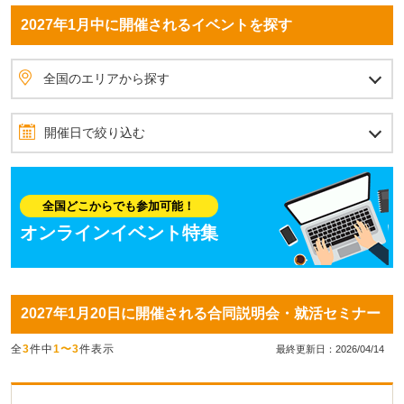
2027年1月中に開催されるイベントを探す
全国のエリアから探す
北海道・東北
北海道
青森県
岩手県
秋田県
宮城県
山形県
福島県
北関東
茨城県
栃木県
群馬県
首都圏
埼玉県
東京都
神奈川県
千葉県
甲信越
山梨県
長野県
新潟県
北陸
石川県
富山県
福井県
東海
愛知県
静岡県
岐阜県
三重県
関西
大阪府
兵庫県
京都府
滋賀県
奈良県
和歌山県
四国
愛媛県
香川県
高知県
徳島県
中国
岡山県
広島県
島根県
鳥取県
山口県
九州・沖縄
福岡県
佐賀県
長崎県
熊本県
大分県
宮崎県
鹿児島県
沖縄県
全国のエリアから探す
開催日で絞り込む
2027年1月
12月
2月
日
月
火
水
木
金
土
全国どこからでも参加可能！
1
2
オンラインイベント特集
3
4
5
6
7
8
9
10
11
12
13
14
15
16
2027年1月20日に開催される合同説明会・就活セミナー
17
18
19
20
21
22
23
全
3
件中
1〜3
件表示
24
25
26
27
28
29
30
最終更新日：2026/04/14
31