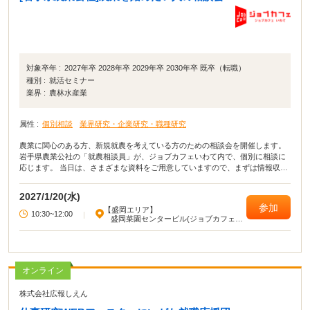
対象卒年 :
2027年卒 2028年卒 2029年卒 2030年卒 既卒（転職）
種別 :
就活セミナー
業界 :
農林水産業
属性 :
個別相談
業界研究・企業研究・職種研究
農業に関心のある方、新規就農を考えている方のための相談会を開催します。
岩手県農業公社の「就農相談員」が、ジョブカフェいわて内で、個別に相談に
応じます。 当日は、さまざまな資料をご用意していますので、まずは情報収集
という方も参加OK。 自然豊かなこの岩手で、「農業を仕事にする」を考えて
みませんか？（参加・相談無料 ）
2027/1/20(水)
参加
【盛岡エリア】
10:30~12:00
|
盛岡菜園センタービル(ジョブカフェい
わて)
オンライン
株式会社広報しえん