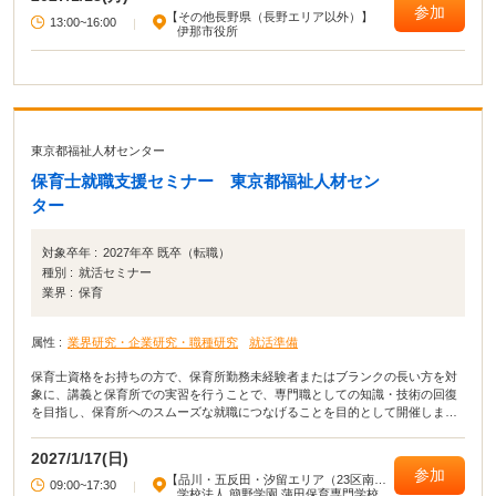
参加
【その他長野県（長野エリア以外）】
13:00~16:00
|
伊那市役所
東京都福祉人材センター
保育士就職支援セミナー 東京都福祉人材セン
ター
対象卒年 :
2027年卒 既卒（転職）
種別 :
就活セミナー
業界 :
保育
属性 :
業界研究・企業研究・職種研究
就活準備
保育士資格をお持ちの方で、保育所勤務未経験者またはブランクの長い方を対
象に、講義と保育所での実習を行うことで、専門職としての知識・技術の回復
を目指し、保育所へのスムーズな就職につなげることを目的として開催しま
す。
2027/1/17(日)
参加
【品川・五反田・汐留エリア（23区南
09:00~17:30
|
部）】
学校法人 簡野学園 蒲田保育専門学校