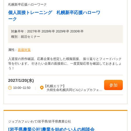
札幌新卒応援ハローワーク
個人面接トレーニング 札幌新卒応援ハローワ
ーク
対象卒年 :
2027年卒 2028年卒 2029年卒 2030年卒
種別 :
就活セミナー
属性 :
面接対策
入退室の所作確認、応募企業を想定した模擬面接、 振り返りとフィードバック
等を行います。 行きたい企業の面接前に、一度質疑応答を確認しておきましょ
う！
2027/1/20(水)
参加
【札幌エリア】
10:00~11:50
|
大樹生命札幌共同ビル(ジョブカフェ北
海道)
ジョブカフェいわて
/
岩手県
/
岩手県農業公社
[岩手県農業公社]農業を始めたい人の相談会