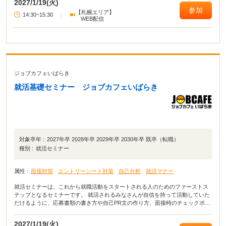
2027/1/19(火)
参加
【札幌エリア】
14:30~15:30
|
WEB配信
ジョブカフェいばらき
就活基礎セミナー ジョブカフェいばらき
対象卒年 :
2027年卒 2028年卒 2029年卒 2030年卒 既卒（転職）
種別 :
就活セミナー
属性 :
面接対策
エントリーシート対策
自己分析
就活マナー
就活セミナーは、これから就職活動をスタートされる人のためのファーストス
テップとなるセミナーです。 就活されるみなさんが自信を持って活動していた
だけるように、応募書類の書き方や自己PR文の作り方、面接時のチェックポイ
ントなど就職活動に役立つ講座を開いています。
2027/1/19(火)