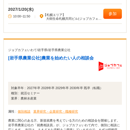
2027/1/20(水)
参加
【札幌エリア】
10:00~11:50
|
大樹生命札幌共同ビル(ジョブカフェ北
海道)
ジョブカフェいわて
/
岩手県
/
岩手県農業公社
[岩手県農業公社]農業を始めたい人の相談会
対象卒年 :
2027年卒 2028年卒 2029年卒 2030年卒 既卒（転職）
種別 :
就活セミナー
業界 :
農林水産業
属性 :
個別相談
業界研究・企業研究・職種研究
農業に関心のある方、新規就農を考えている方のための相談会を開催します。
岩手県農業公社の「就農相談員」が、ジョブカフェいわて内で、個別に相談に
応じます。 当日は、さまざまな資料をご用意していますので、まずは情報収集