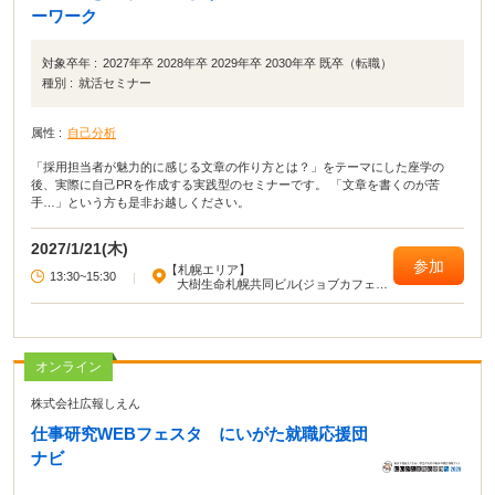
ーワーク
対象卒年 :
2027年卒 2028年卒 2029年卒 2030年卒 既卒（転職）
種別 :
就活セミナー
属性 :
自己分析
「採用担当者が魅力的に感じる文章の作り方とは？」をテーマにした座学の
後、実際に自己PRを作成する実践型のセミナーです。 「文章を書くのが苦
手…」という方も是非お越しください。
2027/1/21(木)
参加
【札幌エリア】
13:30~15:30
|
大樹生命札幌共同ビル(ジョブカフェ北
海道)
オンライン
株式会社広報しえん
仕事研究WEBフェスタ にいがた就職応援団
ナビ