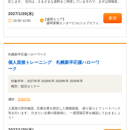
応じます。 当日は、さまざまな資料をご用意していますので、まずは情報収集
という方も参加OK。 自然豊かなこの岩手で、「農業を仕事にする」を考えて
みませんか？（参加・相談無料 ）
2027/1/20(水)
参加
【盛岡エリア】
10:30~12:00
|
盛岡菜園センタービル(ジョブカフェい
わて)
札幌新卒応援ハローワーク
個人面接トレーニング 札幌新卒応援ハローワ
ーク
対象卒年 :
2027年卒 2028年卒 2029年卒 2030年卒
種別 :
就活セミナー
属性 :
面接対策
入退室の所作確認、応募企業を想定した模擬面接、 振り返りとフィードバック
等を行います。 行きたい企業の面接前に、一度質疑応答を確認しておきましょ
う！
2027/1/20(水)