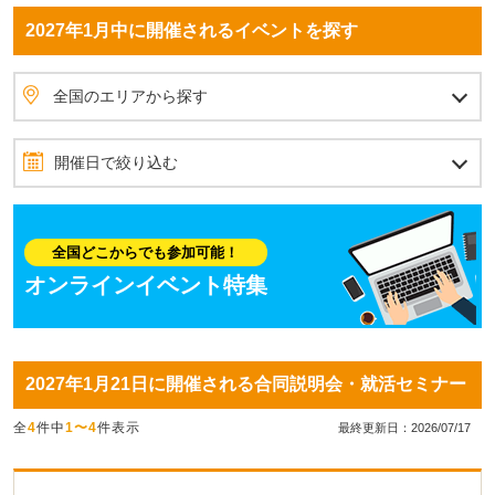
2027年1月中に開催されるイベントを探す
全国のエリアから探す
北海道・東北
北海道
青森県
岩手県
秋田県
宮城県
山形県
福島県
北関東
茨城県
栃木県
群馬県
首都圏
埼玉県
東京都
神奈川県
千葉県
甲信越
山梨県
長野県
新潟県
北陸
石川県
富山県
福井県
東海
愛知県
静岡県
岐阜県
三重県
関西
大阪府
兵庫県
京都府
滋賀県
奈良県
和歌山県
四国
愛媛県
香川県
高知県
徳島県
中国
岡山県
広島県
島根県
鳥取県
山口県
九州・沖縄
福岡県
佐賀県
長崎県
熊本県
大分県
宮崎県
鹿児島県
沖縄県
全国のエリアから探す
開催日で絞り込む
2027年1月
12月
2月
日
月
火
水
木
金
土
全国どこからでも参加可能！
1
2
オンラインイベント特集
3
4
5
6
7
8
9
10
11
12
13
14
15
16
2027年1月21日に開催される合同説明会・就活セミナー
17
18
19
20
21
22
23
全
4
件中
1〜4
件表示
24
25
26
27
28
29
30
最終更新日：2026/07/17
31