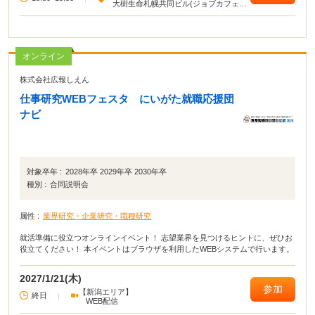
大樹生命札幌共同ビル(ジョブカフェ北
海道)
オンライン
株式会社広報しえん
仕事研究WEBフェスタ にいがた就職応援団
ナビ
対象卒年 :
2028年卒 2029年卒 2030年卒
種別 :
合同説明会
属性 :
業界研究・企業研究・職種研究
就活準備に役立つオンラインイベント！ 志望業界を見つけるヒントに、ぜひお
役立てください！ 本イベントはブラウザを利用したWEBシステムで行います。
2027/1/21(木)
参加
【新潟エリア】
終日
|
WEB配信