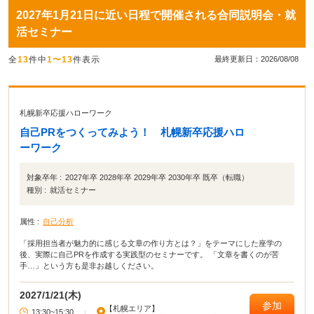
2027年1月21日に近い日程で開催される合同説明会・就
活セミナー
全
13
件中
1〜13
件表示
最終更新日：2026/08/08
札幌新卒応援ハローワーク
自己PRをつくってみよう！ 札幌新卒応援ハロ
ーワーク
対象卒年 :
2027年卒 2028年卒 2029年卒 2030年卒 既卒（転職）
種別 :
就活セミナー
属性 :
自己分析
「採用担当者が魅力的に感じる文章の作り方とは？」をテーマにした座学の
後、実際に自己PRを作成する実践型のセミナーです。 「文章を書くのが苦
手…」という方も是非お越しください。
2027/1/21(木)
参加
【札幌エリア】
13:30~15:30
|