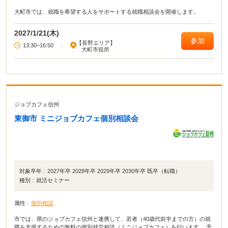
大町市では、就職を希望する人をサポートする就職相談会を開催します。
2027/1/21(木)
参加
【長野エリア】
13:30~16:50
|
大町市役所
ジョブカフェ信州
東御市 ミニジョブカフェ個別相談会
対象卒年 :
2027年卒 2028年卒 2029年卒 2030年卒 既卒（転職）
種別 :
就活セミナー
属性 :
個別相談
市では、県のジョブカフェ信州と連携して、若者（40歳代前半までの方）の就
職を支援するための無料の個別就労相談（ミニジョブカフェ）を行います。 予