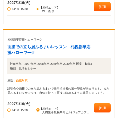
2027/1/19(火)
参加
【札幌エリア】
14:30~15:30
|
WEB配信
札幌新卒応援ハローワーク
面接での立ち居ふるまいレッスン 札幌新卒応
援ハローワーク
対象卒年 :
2027年卒 2028年卒 2029年卒 2030年卒 既卒（転職）
種別 :
就活セミナー
属性 :
面接対策
説明会や面接での立ち居ふるまいで採用担当者の第一印象が決まります。 立ち
居ふるまいを身につけ、自信を持って面接に臨めるように練習しましょう。
2027/1/19(火)
参加
【札幌エリア】
14:30~15:30
|
大樹生命札幌共同ビル(ジョブカフェ北
海道)