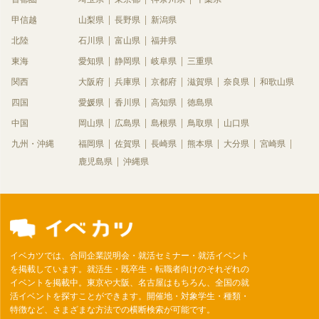
甲信越
山梨県
長野県
新潟県
北陸
石川県
富山県
福井県
東海
愛知県
静岡県
岐阜県
三重県
関西
大阪府
兵庫県
京都府
滋賀県
奈良県
和歌山県
四国
愛媛県
香川県
高知県
徳島県
中国
岡山県
広島県
島根県
鳥取県
山口県
九州・沖縄
福岡県
佐賀県
長崎県
熊本県
大分県
宮崎県
鹿児島県
沖縄県
イベカツでは、合同企業説明会・就活セミナー・就活イベント
を掲載しています。就活生・既卒生・転職者向けのそれぞれの
イベントを掲載中。東京や大阪、名古屋はもちろん、全国の就
活イベントを探すことができます。開催地・対象学生・種類・
特徴など、さまざまな方法での横断検索が可能です。