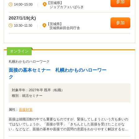
参加
【茨城県】
14:00~15:00
|
ジョブカフェいばらき
2027/1/19(火)
参加
【茨城県】
10:30~11:30
|
茨城県鉾田合同庁舎
オンライン
札幌わかものハローワーク
面接の基本セミナー 札幌わかものハローワー
ク
対象卒年 :
2027年卒 既卒（転職）
種別 :
就活セミナー
属性 :
面接対策
面接は就職活動の中でも重要なものですが、緊張してしまうという方も多いの
ではないでしょうか。「面接が苦手」「きちんとした面接を受けたことがな
い」などなど、面接の基本や面接での質問の意図をわかりやすく解説するセミ
ナーです。セミナーを受けて、面接に自信を持って望みましょう。