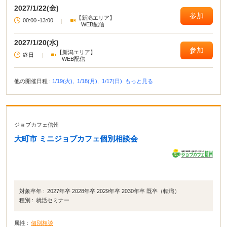
2027/1/22(金)
参加
【新潟エリア】
00:00~13:00
|
WEB配信
2027/1/20(水)
参加
【新潟エリア】
終日
|
WEB配信
他の開催日程 :
1/19(火),
1/18(月),
1/17(日)
もっと見る
ジョブカフェ信州
大町市 ミニジョブカフェ個別相談会
対象卒年 :
2027年卒 2028年卒 2029年卒 2030年卒 既卒（転職）
種別 :
就活セミナー
属性 :
個別相談