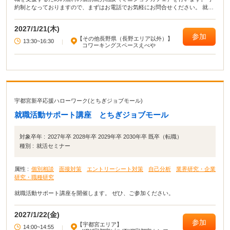
約制となっておりますので、まずはお電話でお気軽にお問合せください。 就職
活動についての悩み・相談をマンツーマンでアドバイスします｡ 応募書類の添
削や面接指導なども行います。
2027/1/21(木)
参加
【その他長野県（長野エリア以外）】
13:30~16:30
|
コワーキングスペースえべや
宇都宮新卒応援ハローワーク(とちぎジョブモール)
就職活動サポート講座 とちぎジョブモール
対象卒年 :
2027年卒 2028年卒 2029年卒 2030年卒 既卒（転職）
種別 :
就活セミナー
属性 :
個別相談
面接対策
エントリーシート対策
自己分析
業界研究・企業
研究・職種研究
就職活動サポート講座を開催します。 ぜひ、ご参加ください。
2027/1/22(金)
参加
【宇都宮エリア】
14:00~14:55
|