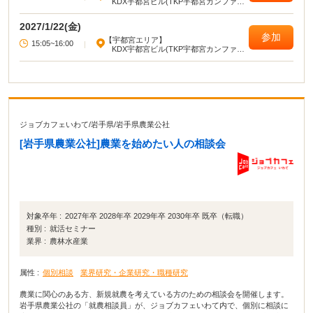
KDX宇都宮ビル(TKP宇都宮カンファレ
ンスセンター)
2027/1/22(金)
参加
【宇都宮エリア】
15:05~16:00
|
KDX宇都宮ビル(TKP宇都宮カンファレ
ンスセンター)
ジョブカフェいわて
/
岩手県
/
岩手県農業公社
[岩手県農業公社]農業を始めたい人の相談会
対象卒年 :
2027年卒 2028年卒 2029年卒 2030年卒 既卒（転職）
種別 :
就活セミナー
業界 :
農林水産業
属性 :
個別相談
業界研究・企業研究・職種研究
農業に関心のある方、新規就農を考えている方のための相談会を開催します。
岩手県農業公社の「就農相談員」が、ジョブカフェいわて内で、個別に相談に