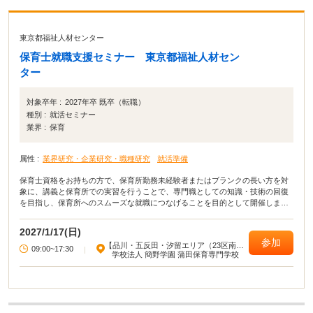
東京都福祉人材センター
保育士就職支援セミナー 東京都福祉人材セン
ター
対象卒年 :
2027年卒 既卒（転職）
種別 :
就活セミナー
業界 :
保育
属性 :
業界研究・企業研究・職種研究
就活準備
保育士資格をお持ちの方で、保育所勤務未経験者またはブランクの長い方を対
象に、講義と保育所での実習を行うことで、専門職としての知識・技術の回復
を目指し、保育所へのスムーズな就職につなげることを目的として開催しま
す。
2027/1/17(日)
参加
【品川・五反田・汐留エリア（23区南
09:00~17:30
|
部）】
学校法人 簡野学園 蒲田保育専門学校