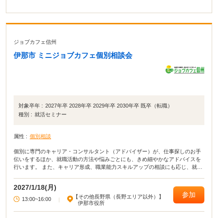
ジョブカフェ信州
伊那市 ミニジョブカフェ個別相談会
対象卒年 :
2027年卒 2028年卒 2029年卒 2030年卒 既卒（転職）
種別 :
就活セミナー
属性 :
個別相談
個別に専門のキャリア・コンサルタント（アドバイザー）が、仕事探しのお手
伝いをするほか、就職活動の方法や悩みごとにも、きめ細やかなアドバイスを
行います。 また、キャリア形成、職業能力スキルアップの相談にも応じ、就職
活動をバックアップします。
2027/1/18(月)
参加
【その他長野県（長野エリア以外）】
13:00~16:00
|
伊那市役所