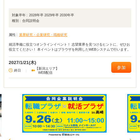
対象卒年 :
2028年卒 2029年卒 2030年卒
種別 :
合同説明会
属性 :
業界研究・企業研究・職種研究
就活準備に役立つオンラインイベント！ 志望業界を見つけるヒントに、ぜひお
役立てください！ 本イベントはブラウザを利用したWEBシステムで行います。
2027/1/21(木)
参加
【新潟エリア】
終日
|
WEB配信