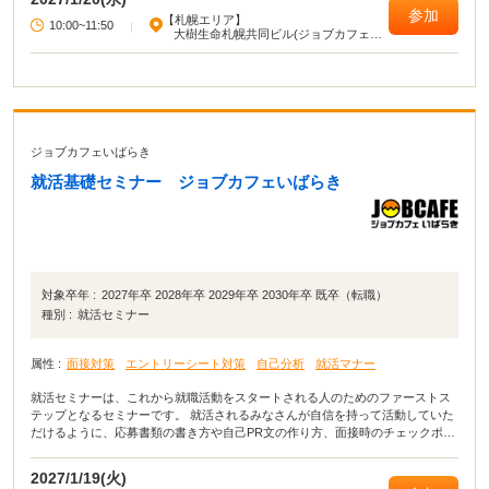
参加
【札幌エリア】
10:00~11:50
|
大樹生命札幌共同ビル(ジョブカフェ北
海道)
ジョブカフェいばらき
就活基礎セミナー ジョブカフェいばらき
対象卒年 :
2027年卒 2028年卒 2029年卒 2030年卒 既卒（転職）
種別 :
就活セミナー
属性 :
面接対策
エントリーシート対策
自己分析
就活マナー
就活セミナーは、これから就職活動をスタートされる人のためのファーストス
テップとなるセミナーです。 就活されるみなさんが自信を持って活動していた
だけるように、応募書類の書き方や自己PR文の作り方、面接時のチェックポイ
ントなど就職活動に役立つ講座を開いています。
2027/1/19(火)