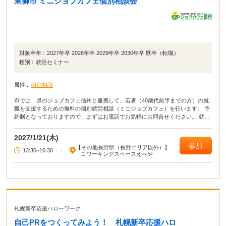
東御市 ミニジョブカフェ個別相談会
対象卒年 :
2027年卒 2028年卒 2029年卒 2030年卒 既卒（転職）
種別 :
就活セミナー
属性 :
個別相談
市では、県のジョブカフェ信州と連携して、若者（40歳代前半までの方）の就
職を支援するための無料の個別就労相談（ミニジョブカフェ）を行います。 予
約制となっておりますので、まずはお電話でお気軽にお問合せください。 就職
活動についての悩み・相談をマンツーマンでアドバイスします｡ 応募書類の添
削や面接指導なども行います。
2027/1/21(木)
参加
【その他長野県（長野エリア以外）】
13:30~16:30
|
コワーキングスペースえべや
札幌新卒応援ハローワーク
自己PRをつくってみよう！ 札幌新卒応援ハロ