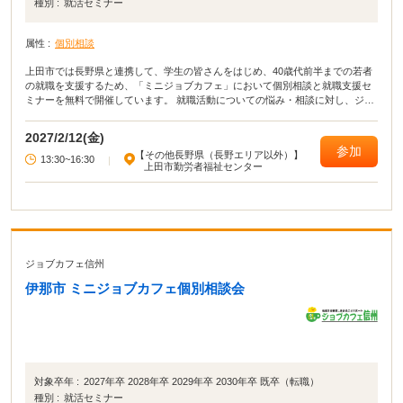
種別 :
就活セミナー
属性 :
個別相談
上田市では長野県と連携して、学生の皆さんをはじめ、40歳代前半までの若者
の就職を支援するため、「ミニジョブカフェ」において個別相談と就職支援セ
ミナーを無料で開催しています。 就職活動についての悩み・相談に対し、ジョ
ブカフェ信州から派遣される資格を有する相談員がマンツーマンでアドバイス
します。 応募書類の添削や面接指導も行います。
2027/2/12(金)
参加
【その他長野県（長野エリア以外）】
13:30~16:30
|
上田市勤労者福祉センター
ジョブカフェ信州
伊那市 ミニジョブカフェ個別相談会
対象卒年 :
2027年卒 2028年卒 2029年卒 2030年卒 既卒（転職）
種別 :
就活セミナー