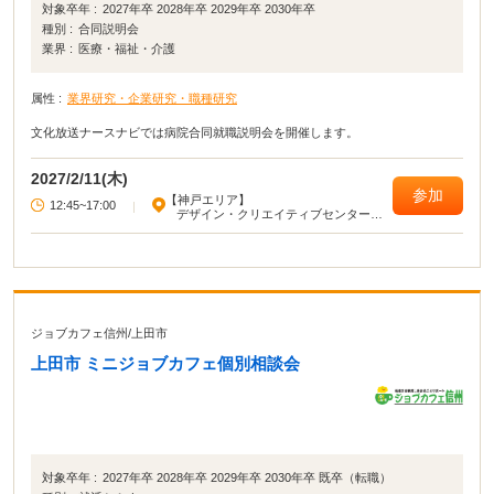
対象卒年 :
2027年卒 2028年卒 2029年卒 2030年卒
種別 :
合同説明会
業界 :
医療・福祉・介護
属性 :
業界研究・企業研究・職種研究
文化放送ナースナビでは病院合同就職説明会を開催します。
2027/2/11(木)
参加
【神戸エリア】
12:45~17:00
|
デザイン・クリエイティブセンター神
戸 KIITO
ジョブカフェ信州
/
上田市
上田市 ミニジョブカフェ個別相談会
対象卒年 :
2027年卒 2028年卒 2029年卒 2030年卒 既卒（転職）