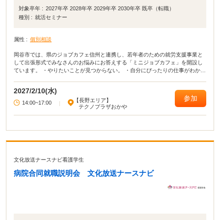
対象卒年 :
2027年卒 2028年卒 2029年卒 2030年卒 既卒（転職）
種別 :
就活セミナー
属性 :
個別相談
岡谷市では、県のジョブカフェ信州と連携し、若年者のための就労支援事業と
して出張形式でみなさんのお悩みにお答えする「ミニジョブカフェ」を開設し
ています。 ・やりたいことが見つからない。 ・自分にぴったりの仕事がわから
ない。 ・どんな仕事があるのか知りたい。 ・仕事に就きたい！見つけたい！
・この仕事について教えて！ ・就職ってしなきゃいけないの？
2027/2/10(水)
参加
【長野エリア】
14:00~17:00
|
テクノプラザおかや
文化放送ナースナビ看護学生
病院合同就職説明会 文化放送ナースナビ