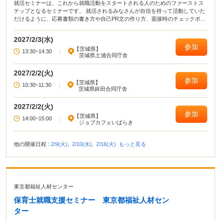
就活セミナーは、これから就職活動をスタートされる人のためのファーストス
テップとなるセミナーです。 就活されるみなさんが自信を持って活動していた
だけるように、応募書類の書き方や自己PR文の作り方、面接時のチェックポイ
ントなど就職活動に役立つ講座を開いています。
2027/2/3(水)
参加
【茨城県】
13:30~14:30
|
茨城県土浦合同庁舎
2027/2/2(火)
参加
【茨城県】
10:30~11:30
|
茨城県鉾田合同庁舎
2027/2/2(火)
参加
【茨城県】
14:00~15:00
|
ジョブカフェいばらき
他の開催日程 :
2/9(火),
2/10(水),
2/16(火)
もっと見る
東京都福祉人材センター
保育士就職支援セミナー 東京都福祉人材セン
ター