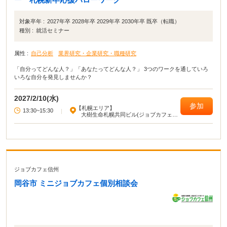
対象卒年 :
2027年卒 2028年卒 2029年卒 2030年卒 既卒（転職）
種別 :
就活セミナー
属性 :
自己分析
業界研究・企業研究・職種研究
「自分ってどんな人？」「あなたってどんな人？」 3つのワークを通していろ
いろな自分を発見しませんか？
2027/2/10(水)
参加
【札幌エリア】
13:30~15:30
|
大樹生命札幌共同ビル(ジョブカフェ北
海道)
ジョブカフェ信州
岡谷市 ミニジョブカフェ個別相談会