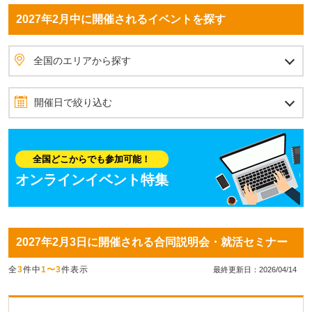
2027年2月中に開催されるイベントを探す
全国のエリアから探す
北海道・東北
北海道
青森県
岩手県
秋田県
宮城県
山形県
福島県
北関東
茨城県
栃木県
群馬県
首都圏
埼玉県
東京都
神奈川県
千葉県
甲信越
山梨県
長野県
新潟県
北陸
石川県
富山県
福井県
東海
愛知県
静岡県
岐阜県
三重県
関西
大阪府
兵庫県
京都府
滋賀県
奈良県
和歌山県
四国
愛媛県
香川県
高知県
徳島県
中国
岡山県
広島県
島根県
鳥取県
山口県
九州・沖縄
福岡県
佐賀県
長崎県
熊本県
大分県
宮崎県
鹿児島県
沖縄県
全国のエリアから探す
開催日で絞り込む
2027年2月
1月
3月
日
月
火
水
木
金
土
全国どこからでも参加可能！
1
2
3
4
5
6
オンラインイベント特集
7
8
9
10
11
12
13
14
15
16
17
18
19
20
2027年2月3日に開催される合同説明会・就活セミナー
21
22
23
24
25
26
27
全
3
件中
1〜3
件表示
28
最終更新日：2026/04/14