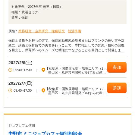
対象卒年 :
2027年卒 既卒（転職）
種別 :
就活セミナー
業界 :
保育
属性 :
業界研究・企業研究・職種研究
就活準備
保育士資格をお持ちの方で、保育所勤務未経験者またはブランクの長い方を対
象に、講義と保育所での実習を行うことで、専門職としての知識・技術の回復
を目指し、保育所へのスムーズな就職につなげることを目的として開催しま
す。
2027/2/6(土)
参加
【秋葉原・国際展示場・船堀エリア（23
09:40~17:30
|
区東部）】
墨田区・丸井共同開発ビル(すみだ産業
会館)
2027/2/7(日)
参加
【秋葉原・国際展示場・船堀エリア（23
09:40~17:30
|
区東部）】
墨田区・丸井共同開発ビル(すみだ産業
会館)
ジョブカフェ信州
中野市 ミニジョブカフェ個別相談会