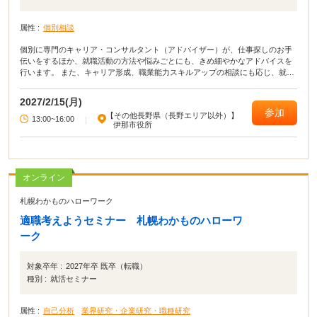
属性 :
個別相談
個別に専門のキャリア・コンサルタント（アドバイザー）が、仕事探しのお手
伝いをするほか、就職活動の方法や悩みごとにも、きめ細やかなアドバイスを
行います。 また、キャリア形成、職業能力スキルアップの相談にも応じ、就職
活動をバックアップします。
2027/2/15(月)
参加
【その他長野県（長野エリア以外）】
13:00~16:00
|
伊那市役所
オンライン
札幌わかものハローワーク
適職考えようセミナー 札幌わかものハローワ
ーク
対象卒年 :
2027年卒 既卒（転職）
種別 :
就活セミナー
属性 :
自己分析
業界研究・企業研究・職種研究