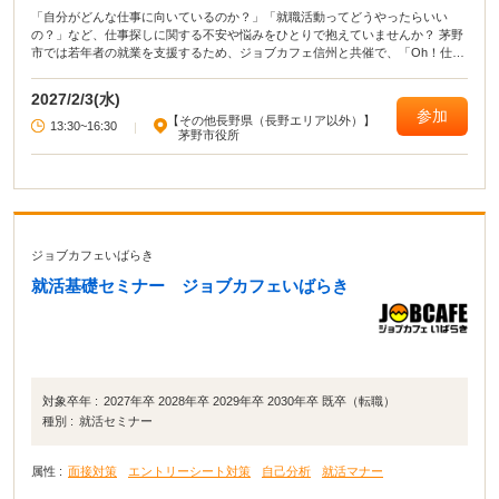
「自分がどんな仕事に向いているのか？」「就職活動ってどうやったらいい
の？」など、仕事探しに関する不安や悩みをひとりで抱えていませんか？ 茅野
市では若年者の就業を支援するため、ジョブカフェ信州と共催で、「Oh！仕事
探し」ヤングサポート事業と称して、月1回若者向けのキャリア・コンサルティ
ングを開催しています。 専門のキャリア・コンサルタントがあなたの仕事探し
2027/2/3(水)
をサポートいたします。 相談は個室で行い秘密は厳守いたしますので安心して
参加
【その他長野県（長野エリア以外）】
ご相談ください。 相談日は月1回ありますので、1回で解決しなければまた次回
13:30~16:30
|
茅野市役所
ご利用になれます。
ジョブカフェいばらき
就活基礎セミナー ジョブカフェいばらき
対象卒年 :
2027年卒 2028年卒 2029年卒 2030年卒 既卒（転職）
種別 :
就活セミナー
属性 :
面接対策
エントリーシート対策
自己分析
就活マナー