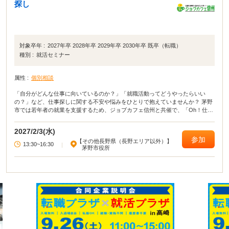
探し
対象卒年 :
2027年卒 2028年卒 2029年卒 2030年卒 既卒（転職）
種別 :
就活セミナー
属性 :
個別相談
「自分がどんな仕事に向いているのか？」「就職活動ってどうやったらいい
の？」など、仕事探しに関する不安や悩みをひとりで抱えていませんか？ 茅野
市では若年者の就業を支援するため、ジョブカフェ信州と共催で、「Oh！仕事
探し」ヤングサポート事業と称して、月1回若者向けのキャリア・コンサルティ
ングを開催しています。 専門のキャリア・コンサルタントがあなたの仕事探し
2027/2/3(水)
をサポートいたします。 相談は個室で行い秘密は厳守いたしますので安心して
参加
【その他長野県（長野エリア以外）】
ご相談ください。 相談日は月1回ありますので、1回で解決しなければまた次回
13:30~16:30
|
茅野市役所
ご利用になれます。