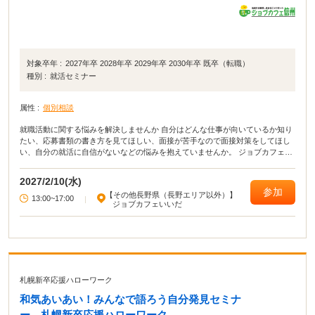
対象卒年 :
2027年卒 2028年卒 2029年卒 2030年卒 既卒（転職）
種別 :
就活セミナー
属性 :
個別相談
就職活動に関する悩みを解決しませんか 自分はどんな仕事が向いているか知り
たい、応募書類の書き方を見てほしい、面接が苦手なので面接対策をしてほし
い、自分の就活に自信がないなどの悩みを抱えていませんか。 ジョブカフェい
いだでは、こうした悩みや不安を解消し、前向きに就活ができるようキャリア
コンサルタントによる個別相談を実施します。 なお、この事業は、ジョブカフ
2027/2/10(水)
ェ信州との共催です。
参加
【その他長野県（長野エリア以外）】
13:00~17:00
|
ジョブカフェいいだ
札幌新卒応援ハローワーク
和気あいあい！みんなで語ろう自分発見セミナ
ー 札幌新卒応援ハローワーク