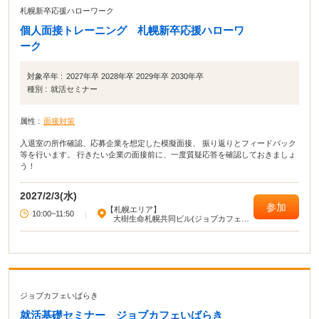
札幌新卒応援ハローワーク
個人面接トレーニング 札幌新卒応援ハローワ
ーク
対象卒年 :
2027年卒 2028年卒 2029年卒 2030年卒
種別 :
就活セミナー
属性 :
面接対策
入退室の所作確認、応募企業を想定した模擬面接、 振り返りとフィードバック
等を行います。 行きたい企業の面接前に、一度質疑応答を確認しておきましょ
う！
2027/2/3(水)
参加
【札幌エリア】
10:00~11:50
|
大樹生命札幌共同ビル(ジョブカフェ北
海道)
ジョブカフェいばらき
就活基礎セミナー ジョブカフェいばらき