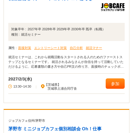
対象卒年 :
2027年卒 2028年卒 2029年卒 2030年卒 既卒（転職）
種別 :
就活セミナー
属性 :
面接対策
エントリーシート対策
自己分析
就活マナー
就活セミナーは、これから就職活動をスタートされる人のためのファーストス
テップとなるセミナーです。 就活されるみなさんが自信を持って活動していた
だけるように、応募書類の書き方や自己PR文の作り方、面接時のチェックポイ
ントなど就職活動に役立つ講座を開いています。
2027/2/3(水)
参加
【茨城県】
13:30~14:30
|
茨城県土浦合同庁舎
ジョブカフェ信州
/
茅野市
茅野市 ミニジョブカフェ個別相談会 Oh！仕事