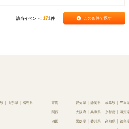
171
該当イベント:
件
県
山形県
福島県
東海
愛知県
静岡県
岐阜県
三重
関西
大阪府
兵庫県
京都府
滋賀
四国
愛媛県
香川県
高知県
徳島