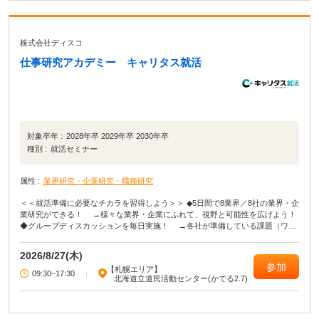
株式会社ディスコ
仕事研究アカデミー キャリタス就活
対象卒年 :
2028年卒 2029年卒 2030年卒
種別 :
就活セミナー
属性 :
業界研究・企業研究・職種研究
＜＜就活準備に必要なチカラを習得しよう＞＞ ◆5日間で8業界／8社の業界・企
業研究ができる！ →様々な業界・企業にふれて、視野と可能性を広げよう！
◆グループディスカッションを毎日実施！ →各社が準備している課題（ワー
ク）を実施。 グループディスカッションを通じて、 コミュニケーション力
とプレゼン力を身につけよう！ ◆参加無料┃私服参加OK →気軽にご参加くだ
2026/8/27(木)
さい！
参加
【札幌エリア】
09:30~17:30
|
北海道立道民活動センター(かでる2.7)