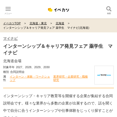
メニュー
検索
イベカツTOP
北海道・東北
北海道
インターンシップ＆キャリア発見フェア 薬学生 マイナビ(北海道)
マイナビ
インターンシップ＆キャリア発見フェア 薬学生 マ
イナビ
北海道会場
対象卒年
2027、2028、2029、2030
種別
合同説明会
属
インターン・体験・ワークショ
業界研究・企業研究・職種
性
ップ
研究
インターンシップ・キャリア教育等を開催する企業が集結する合同
説明会です。様々な業界から多数の企業が出展するので、話を聞く
中で自分に合うインターンシップや仕事体験をじっくり探すことが