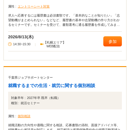
属性 :
エントリーシート対策
求人へ応募するには履歴書は必須書類です。「基本的なことが知りたい」「志
望動機がまとめられない」などなど、履歴書の基本や志望動機の作り方がわか
るセミナーです。セミナーを受けて、書類選考に通る履歴書を作成してみまし
ょう。
2026/8/13(木)
参加
【札幌エリア】
14:30~15:30
|
WEB配信
千葉県ジョブサポートセンター
就職するまでの生活・就労に関する個別相談
対象卒年 :
2027年卒 既卒（転職）
種別 :
就活セミナー
属性 :
個別相談
就職活動の方向性や適職に関する相談、応募書類の添削、面接アドバイス等、
経験豊かな相談員が対応します。 就労相談は雇用保険受給中の就職活動実績と