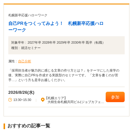
札幌新卒応援ハローワーク
自己PRをつくってみよう！ 札幌新卒応援ハロ
ーワーク
対象卒年 :
2027年卒 2028年卒 2029年卒 2030年卒 既卒（転職）
種別 :
就活セミナー
属性 :
自己分析
「採用担当者が魅力的に感じる文章の作り方とは？」をテーマにした座学の
後、実際に自己PRを作成する実践型のセミナーです。 「文章を書くのが苦
手…」という方も是非お越しください。
2026/8/26(水)
参加
【札幌エリア】
13:30~15:30
|
大樹生命札幌共同ビル(ジョブカフェ北
海道)
おすすめの記事一覧