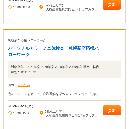
2026/8/26(水)
参加
【札幌エリア】
10:00~11:50
|
大樹生命札幌共同ビル(ジョブカフェ北
海道)
札幌新卒応援ハローワーク
パーソナルカラーミニ体験会 札幌新卒応援ハ
ローワーク
対象卒年 :
2027年卒 2028年卒 2029年卒 2030年卒 既卒（転職）
種別 :
就活セミナー
属性 :
自己分析
色のイメージを使って、自己理解を深めるワークショップです。
2026/8/27(木)
参加
【札幌エリア】
13:30~15:30
|
大樹生命札幌共同ビル(ジョブカフェ北
海道)