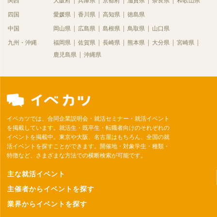
関西
大阪府
兵庫県
京都府
滋賀県
奈良県
和歌山県
四国
愛媛県
香川県
高知県
徳島県
中国
岡山県
広島県
島根県
鳥取県
山口県
九州・沖縄
福岡県
佐賀県
長崎県
熊本県
大分県
宮崎県
鹿児島県
沖縄県
イベカツでは、合同企業説明会・就活セミナー・就活イベント
を掲載しています。就活生・既卒生・転職者向けのそれぞれの
イベントを掲載中。東京や大阪、名古屋はもちろん、全国の就
活イベントを探すことができます。開催地・対象学生・種類・
特徴など、さまざまな方法での横断検索が可能です。
主な就活イベント
主催者からイベントを探す
業界からイベントを探す