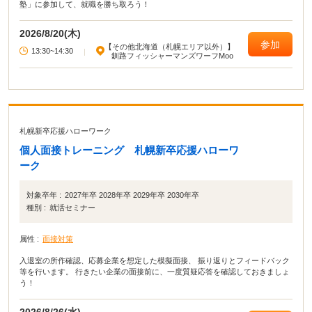
塾」に参加して、就職を勝ち取ろう！
2026/8/20(木)
参加
【その他北海道（札幌エリア以外）】
13:30~14:30
|
釧路フィッシャーマンズワーフMoo
札幌新卒応援ハローワーク
個人面接トレーニング 札幌新卒応援ハローワ
ーク
対象卒年 :
2027年卒 2028年卒 2029年卒 2030年卒
種別 :
就活セミナー
属性 :
面接対策
入退室の所作確認、応募企業を想定した模擬面接、 振り返りとフィードバック
等を行います。 行きたい企業の面接前に、一度質疑応答を確認しておきましょ
う！