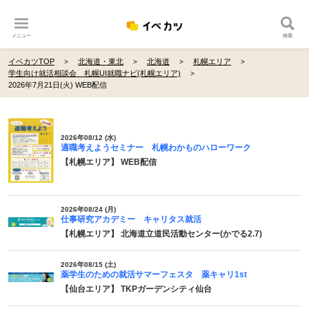
メニュー
検索
イベカツTOP
北海道・東北
北海道
札幌エリア
学生向け就活相談会 札幌UI就職ナビ(札幌エリア)
2026年7月21日(火) WEB配信
2026年08/12 (水)
適職考えようセミナー 札幌わかものハローワーク
【札幌エリア】 WEB配信
2026年08/24 (月)
仕事研究アカデミー キャリタス就活
【札幌エリア】 北海道立道民活動センター(かでる2.7)
2026年08/15 (土)
薬学生のための就活サマーフェスタ 薬キャリ1st
【仙台エリア】 TKPガーデンシティ仙台