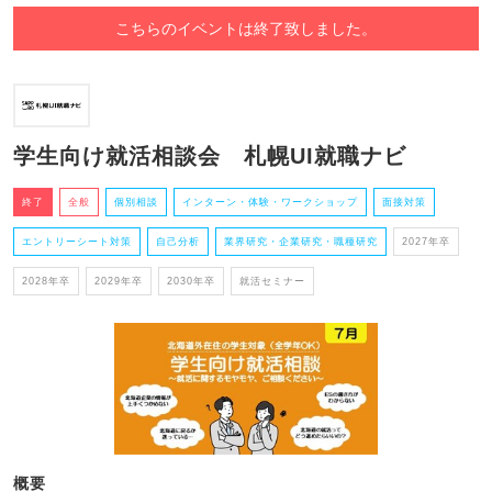
こちらのイベントは終了致しました。
学生向け就活相談会 札幌UI就職ナビ
終了
全般
個別相談
インターン・体験・ワークショップ
面接対策
エントリーシート対策
自己分析
業界研究・企業研究・職種研究
2027年卒
2028年卒
2029年卒
2030年卒
就活セミナー
概要