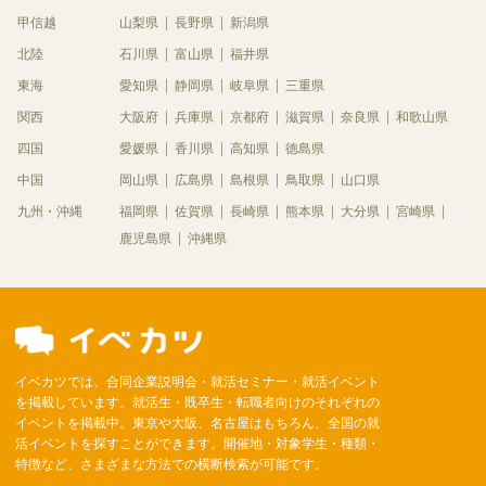
甲信越
山梨県
長野県
新潟県
北陸
石川県
富山県
福井県
東海
愛知県
静岡県
岐阜県
三重県
関西
大阪府
兵庫県
京都府
滋賀県
奈良県
和歌山県
四国
愛媛県
香川県
高知県
徳島県
中国
岡山県
広島県
島根県
鳥取県
山口県
九州・沖縄
福岡県
佐賀県
長崎県
熊本県
大分県
宮崎県
鹿児島県
沖縄県
イベカツでは、合同企業説明会・就活セミナー・就活イベント
を掲載しています。就活生・既卒生・転職者向けのそれぞれの
イベントを掲載中。東京や大阪、名古屋はもちろん、全国の就
活イベントを探すことができます。開催地・対象学生・種類・
特徴など、さまざまな方法での横断検索が可能です。