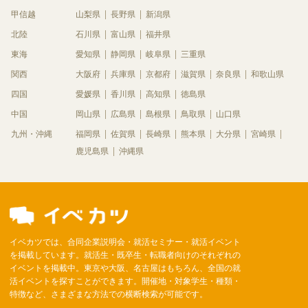
甲信越
山梨県
長野県
新潟県
北陸
石川県
富山県
福井県
東海
愛知県
静岡県
岐阜県
三重県
関西
大阪府
兵庫県
京都府
滋賀県
奈良県
和歌山県
四国
愛媛県
香川県
高知県
徳島県
中国
岡山県
広島県
島根県
鳥取県
山口県
九州・沖縄
福岡県
佐賀県
長崎県
熊本県
大分県
宮崎県
鹿児島県
沖縄県
イベカツでは、合同企業説明会・就活セミナー・就活イベント
を掲載しています。就活生・既卒生・転職者向けのそれぞれの
イベントを掲載中。東京や大阪、名古屋はもちろん、全国の就
活イベントを探すことができます。開催地・対象学生・種類・
特徴など、さまざまな方法での横断検索が可能です。