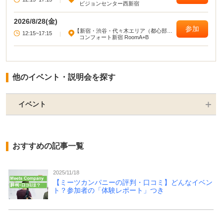
|
ビジョンセンター西新宿
2026/8/28(金)
参加
【新宿・渋谷・代々木エリア（都心部西
12:15~17:15
|
部）】
コンフォート新宿 RoomA+B
他のイベント・説明会を探す
イベント
おすすめの記事一覧
2025/11/18
【ミーツカンパニーの評判・口コミ】どんなイベン
ト？参加者の「体験レポート」つき