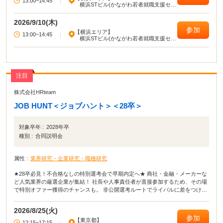
13:00~14:45
|
横浜STビル(かながわ若者就職支援セン
ター)
2026/9/10(木)
参加
【横浜エリア】
13:00~14:45
|
横浜STビル(かながわ若者就職支援セン
ター)
注目
株式会社HRteam
JOB HUNT＜ジョブハント＞＜28卒＞
対象卒年 :
2028年卒
種別 :
合同説明会
属性 :
業界研究・企業研究・職種研究
★28卒必見！不合格なしの特別選考会で早期内定へ★ 商社・金融・メーカーな
ど人気業界の厳選企業が集結！ 社長や人事責任者が直接参加するため、その場
で特別オファー獲得のチャンスも。 非公開選考ルートでライバルに差をつけ、
最短距離でキャリアを切り拓けます。 準備不要、私服で気軽に参加可能です！
2026/8/25(火)
参加
【東京都】
12:15~17:15