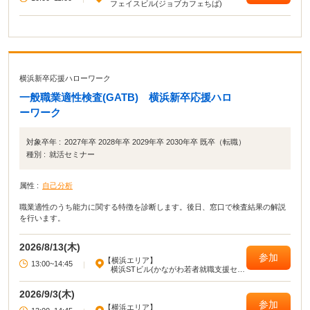
フェイスビル(ジョブカフェちば)
横浜新卒応援ハローワーク
一般職業適性検査(GATB) 横浜新卒応援ハロ
ーワーク
対象卒年 :
2027年卒 2028年卒 2029年卒 2030年卒 既卒（転職）
種別 :
就活セミナー
属性 :
自己分析
職業適性のうち能力に関する特徴を診断します。後日、窓口で検査結果の解説
を行います。
2026/8/13(木)
参加
【横浜エリア】
13:00~14:45
|
横浜STビル(かながわ若者就職支援セン
ター)
2026/9/3(木)
参加
【横浜エリア】