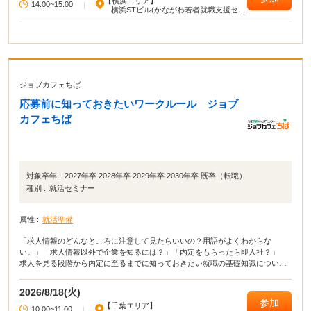
【横浜エリア】
14:00~15:00
|
横浜STビル(かながわ若者就職支援セン
ター)
ジョブカフェちば
応募前に知っておきたいワークルール ジョブ
カフェちば
対象卒年 :
2027年卒 2028年卒 2029年卒 2030年卒 既卒（転職）
種別 :
就活セミナー
属性 :
就活準備
「求人情報のどんなところに注意して見たらいいの？用語がよくわからな
い。」「求人情報以外で企業を知るには？」「内定をもらったら即入社？」
求人を見る段階から内定に至るまでに知っておきたい就職の基礎知識について
クイズ形式でわかりやすく説明します。
2026/8/18(火)
参加
【千葉エリア】
10:00~11:00
|