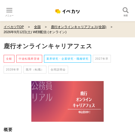
メニュー
検索
イベカツTOP
全国
鹿行オンラインキャリアフェス(全国)
2026年9月12日(土) WEB配信 (オンライン)
鹿行オンラインキャリアフェス
全般
中途転職希望者
業界研究・企業研究・職種研究
2027年卒
2028年卒
既卒（転職）
合同説明会
概要