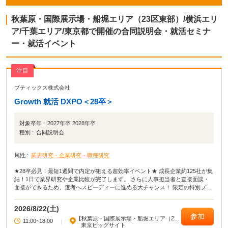
秋葉原・国際展示場・船堀エリア（23区東部）/横浜エリ
ア/千葉エリア/東京都で開催の合同説明会・就活セミナ
ー・就活イベント
注目
ブティックス株式会社
Growth 就活 DXPO＜28卒＞
対象卒年 :
2027年卒 2028年卒
種別 :
合同説明会
属性 :
業界研究・企業研究・職種研究
★28卒必見！最短1週間で内定が狙える超効率イベント★ 成長企業約125社が集
結！1日で業界研究や企業比較が完了します。 さらに人事担当者と直接面談・
面接ができるため、選考へスピーディーに進める大チャンス！ 限定の特別プロ
グラムやOB・OG訪問も満載です。 満員になる前に今すぐエントリー！
2026/8/22(土)
参加
【秋葉原・国際展示場・船堀エリア（23
11:00~18:00
|
区東部）】
東京ビッグサイト