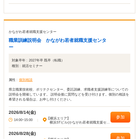
かながわ若者就職支援センター
職業訓練説明会 かながわ若者就職支援センタ
ー
対象卒年 :
2027年卒 既卒（転職）
種別 :
就活セミナー
属性 :
個別相談
県立職業技術校、ポリテクセンター、委託訓練、求職者支援訓練等についての
説明会を開催しています。 説明会後に質問などを受け付けます。個別の相談を
希望される場合は、お申し付けください。
2026/8/14(金)
参加
【横浜エリア】
14:00~15:00
|
横浜STビル(かながわ若者就職支援セン
ター)
2026/8/28(金)
参加