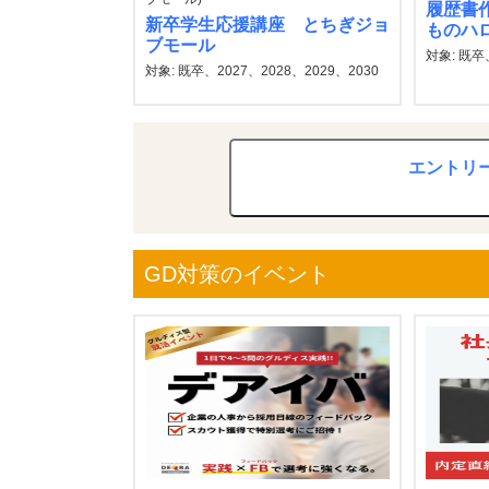
履歴書
新卒学生応援講座 とちぎジョ
ものハ
ブモール
対象: 既卒
対象: 既卒、2027、2028、2029、2030
エントリ
GD対策のイベント