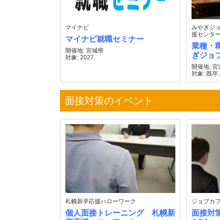
マイナビ
みやぎジョ
援センター
マイナビ就職セミナー
業種・
開催地: 宮城県
ぎジョ
対象: 2027
開催地: 
対象: 既卒
面接対策のイベント
札幌新卒応援ハローワーク
ジョブカフ
個人面接トレーニング 札幌新
面接対