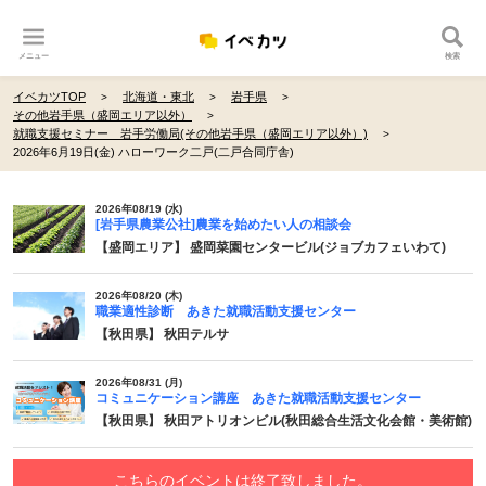
メニュー
検索
イベカツTOP
北海道・東北
岩手県
その他岩手県（盛岡エリア以外）
就職支援セミナー 岩手労働局(その他岩手県（盛岡エリア以外）)
2026年6月19日(金) ハローワーク二戸(二戸合同庁舎)
2026年08/19 (水)
[岩手県農業公社]農業を始めたい人の相談会
【盛岡エリア】 盛岡菜園センタービル(ジョブカフェいわて)
2026年08/20 (木)
職業適性診断 あきた就職活動支援センター
【秋田県】 秋田テルサ
2026年08/31 (月)
コミュニケーション講座 あきた就職活動支援センター
【秋田県】 秋田アトリオンビル(秋田総合生活文化会館・美術館)
こちらのイベントは終了致しました。