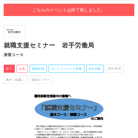
こちらのイベントは終了致しました。
就職支援セミナー 岩手労働局
演習コース
終了
全般
面接対策
エントリーシート対策
自己分析
2027年卒
既卒（転職）
就活セミナー