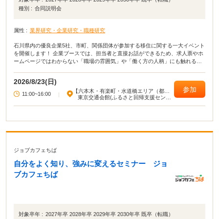
種別 :
合同説明会
属性 :
業界研究・企業研究・職種研究
石川県内の優良企業5社、市町、関係団体が参加する移住に関する一大イベント
を開催します！ 企業ブースでは、担当者と直接お話ができるため、求人票やホ
ームページではわからない「職場の雰囲気」や「働く方の人柄」にも触れるこ
とができます。 東京会場では、金箔や水引細工を使ったワークショップ、先輩
移住者のセミナー、伝統工芸品が当たるスタンプラリーなど充実した内容でお
2026/8/23(日)
迎えいたします。 その他お子様連れでも安心のキッズスペース完備！ ぜひお気
参加
【六本木・有楽町・水道橋エリア（都心
軽にご参加ください！
11:00~16:00
|
部東部）】
東京交通会館(ふるさと回帰支援センタ
ー/goodoffice有楽町)
ジョブカフェちば
自分をよく知り、強みに変えるセミナー ジョ
ブカフェちば
対象卒年 :
2027年卒 2028年卒 2029年卒 2030年卒 既卒（転職）