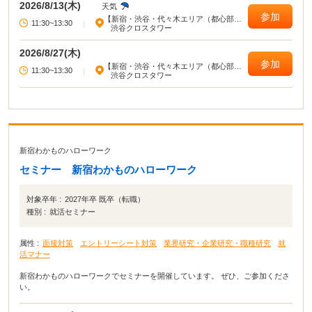
2026/8/13(木)
天気
参加
【新宿・渋谷・代々木エリア（都心部西
11:30~13:30
|
部）】
渋谷クロスタワー
2026/8/27(木)
参加
【新宿・渋谷・代々木エリア（都心部西
11:30~13:30
|
部）】
渋谷クロスタワー
新宿わかものハローワーク
セミナー 新宿わかものハローワーク
対象卒年 :
2027年卒 既卒（転職）
種別 :
就活セミナー
属性 :
面接対策
エントリーシート対策
業界研究・企業研究・職種研究
就
活マナー
新宿わかものハローワークでセミナーを開催しています。 ぜひ、ご参加くださ
い。