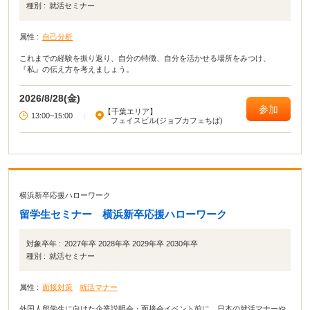
種別 :
就活セミナー
属性 :
自己分析
これまでの経験を振り返り、自分の特徴、自分を活かせる場所をみつけ、
『私』の伝え方を考えましょう。
2026/8/28(金)
参加
【千葉エリア】
13:00~15:00
|
フェイスビル(ジョブカフェちば)
横浜新卒応援ハローワーク
留学生セミナー 横浜新卒応援ハローワーク
対象卒年 :
2027年卒 2028年卒 2029年卒 2030年卒
種別 :
就活セミナー
属性 :
面接対策
就活マナー
外国人留学生に向けた企業説明会・面接会イベント前に、日本の就活マナーや