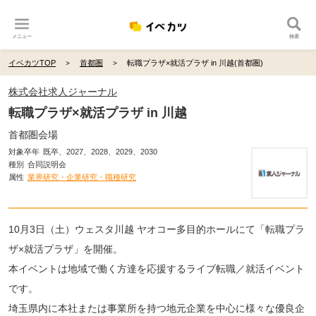
メニュー
検索
イベカツTOP
首都圏
転職プラザ×就活プラザ in 川越(首都圏)
株式会社求人ジャーナル
転職プラザ×就活プラザ in 川越
首都圏会場
対象卒年
既卒、2027、2028、2029、2030
種別
合同説明会
属性
業界研究・企業研究・職種研究
10月3日（土）ウェスタ川越 ヤオコー多目的ホールにて「転職プラ
ザ×就活プラザ」を開催。
本イベントは地域で働く方達を応援するライブ転職／就活イベント
です。
埼玉県内に本社または事業所を持つ地元企業を中心に様々な優良企