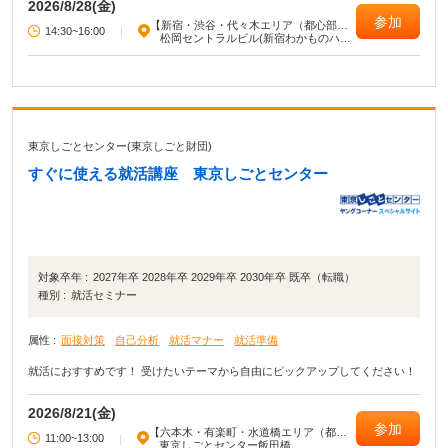
2026/8/28(金)
参加
【新宿・渋谷・代々木エリア（都心部西
14:30~16:00
|
部）】
松岡セントラルビル(新宿わかものハロ
ーワーク)
東京しごとセンター(東京しごと財団)
すぐに使える就活講座 東京しごとセンター
対象卒年 :
2027年卒 2028年卒 2029年卒 2030年卒 既卒（転職）
種別 :
就活セミナー
属性 :
面接対策
自己分析
就活マナー
就活準備
就活におすすめです！ 受けたいテーマから自由にピックアップしてください！
2026/8/21(金)
参加
【六本木・有楽町・水道橋エリア（都心
11:00~13:00
|
部東部）】
東京しごとセンター飯田橋