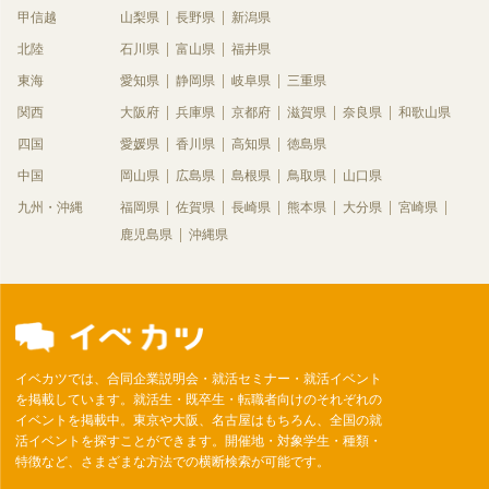
甲信越
山梨県
長野県
新潟県
北陸
石川県
富山県
福井県
東海
愛知県
静岡県
岐阜県
三重県
関西
大阪府
兵庫県
京都府
滋賀県
奈良県
和歌山県
四国
愛媛県
香川県
高知県
徳島県
中国
岡山県
広島県
島根県
鳥取県
山口県
九州・沖縄
福岡県
佐賀県
長崎県
熊本県
大分県
宮崎県
鹿児島県
沖縄県
イベカツでは、合同企業説明会・就活セミナー・就活イベント
を掲載しています。就活生・既卒生・転職者向けのそれぞれの
イベントを掲載中。東京や大阪、名古屋はもちろん、全国の就
活イベントを探すことができます。開催地・対象学生・種類・
特徴など、さまざまな方法での横断検索が可能です。