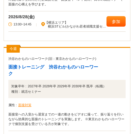
面接の心構えを学びます。
2026/8/28(金)
参加
【横浜エリア】
13:00~14:45
|
横浜STビル(かながわ若者就職支援セン
ター)
今週
渋谷わかものハローワーク(旧：東京わかものハローワーク)
面接トレーニング 渋谷わかものハローワー
ク
対象卒年 :
2027年卒 2028年卒 2029年卒 2030年卒 既卒（転職）
種別 :
就活セミナー
属性 :
面接対策
面接室への入室から退室までの一連の動きをビデオに撮って、振り返りを行い
ながら効果的な面接のトレーニングを実施します。 ※東京わかものハローワー
クで個別支援を受けている方が対象です。