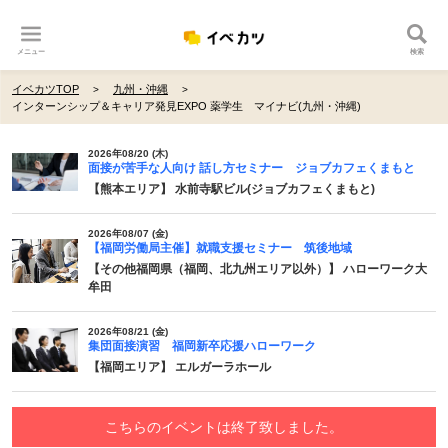
メニュー
検索
イベカツTOP
九州・沖縄
インターンシップ＆キャリア発見EXPO 薬学生 マイナビ(九州・沖縄)
2026年08/20 (木)
面接が苦手な人向け 話し方セミナー ジョブカフェくまもと
【熊本エリア】 水前寺駅ビル(ジョブカフェくまもと)
2026年08/07 (金)
【福岡労働局主催】就職支援セミナー 筑後地域
【その他福岡県（福岡、北九州エリア以外）】 ハローワーク大
牟田
2026年08/21 (金)
集団面接演習 福岡新卒応援ハローワーク
【福岡エリア】 エルガーラホール
こちらのイベントは終了致しました。