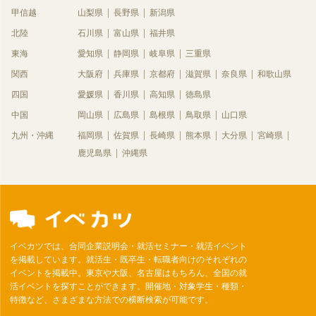
甲信越
山梨県
長野県
新潟県
北陸
石川県
富山県
福井県
東海
愛知県
静岡県
岐阜県
三重県
関西
大阪府
兵庫県
京都府
滋賀県
奈良県
和歌山県
四国
愛媛県
香川県
高知県
徳島県
中国
岡山県
広島県
島根県
鳥取県
山口県
九州・沖縄
福岡県
佐賀県
長崎県
熊本県
大分県
宮崎県
鹿児島県
沖縄県
イベカツでは、合同企業説明会・就活セミナー・就活イベント
を掲載しています。就活生・既卒生・転職者向けのそれぞれの
イベントを掲載中。東京や大阪、名古屋はもちろん、全国の就
活イベントを探すことができます。開催地・対象学生・種類・
特徴など、さまざまな方法での横断検索が可能です。