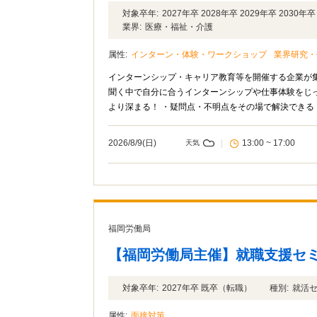
対象卒年:
2027年卒 2028年卒 2029年卒 2030年卒
業界:
医療・福祉・介護
属性:
インターン・体験・ワークショップ
業界研究・
インターンシップ・キャリア教育等を開催する企業が
聞く中で自分に合うインターンシップや仕事体験をじ
より深まる！ ・疑問点・不明点をその場で解決できる
2026/8/9(日)
|
13:00 ~ 17:00
天気
福岡労働局
【福岡労働局主催】就職支援セ
対象卒年:
2027年卒 既卒（転職）
種別:
就活
属性:
面接対策