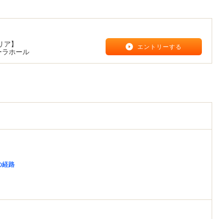
リア】
エントリーする
ーラホール
の経路