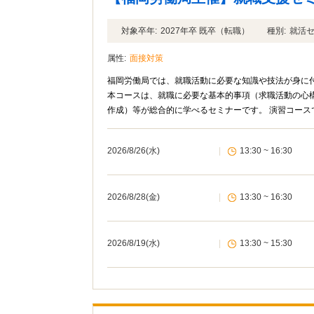
対象卒年:
2027年卒 既卒（転職）
種別:
就活
属性:
面接対策
福岡労働局では、就職活動に必要な知識や技法が身に付
本コースは、就職に必要な基本的事項（求職活動の心
作成）等が総合的に学べるセミナーです。 演習コー
できるセミナーです。目的に合わせて、2種類のセミ
2026/8/26(水)
|
13:30 ~ 16:30
2026/8/28(金)
|
13:30 ~ 16:30
2026/8/19(水)
|
13:30 ~ 15:30