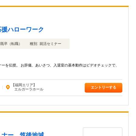
応援ハローワーク
年卒 既卒（転職）
種別:
就活セミナー
ナーを伝授。 お辞儀、あいさつ、入退室の基本動作はビデオチェックで、
【福岡エリア】
|
エントリーする
エルガーラホール
ミナー 筑後地域