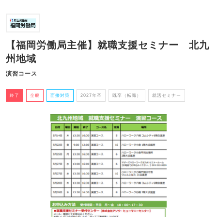
【福岡労働局主催】就職支援セミナー 北九
州地域
演習コース
終了
全般
面接対策
2027年卒
既卒（転職）
就活セミナー