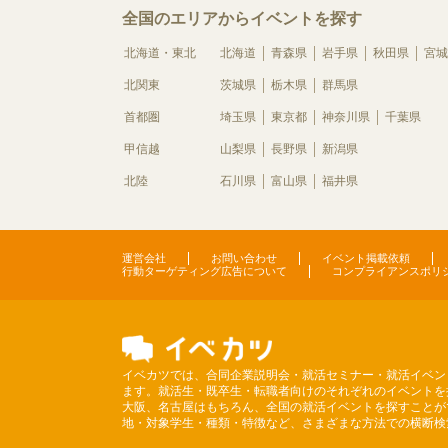
全国のエリアからイベントを探す
北海道・東北
北海道
青森県
岩手県
秋田県
宮城
北関東
茨城県
栃木県
群馬県
首都圏
埼玉県
東京都
神奈川県
千葉県
甲信越
山梨県
長野県
新潟県
北陸
石川県
富山県
福井県
運営会社
お問い合わせ
イベント掲載依頼
行動ターゲティング広告について
コンプライアンスポリ
イベカツでは、合同企業説明会・就活セミナー・就活イベン
ます。就活生・既卒生・転職者向けのそれぞれのイベントを
大阪、名古屋はもちろん、全国の就活イベントを探すことが
地・対象学生・種類・特徴など、さまざまな方法での横断検