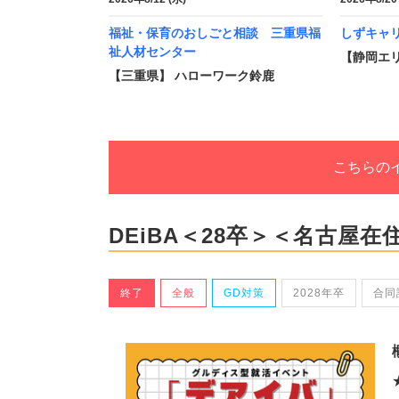
福祉・保育のおしごと相談 三重県福
しずキャ
祉人材センター
【静岡エ
【三重県】 ハローワーク鈴鹿
こちらの
DEiBA＜28卒＞＜名古屋在
終了
全般
GD対策
2028年卒
合同