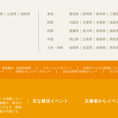
県
山形県
福島県
東海
愛知県
静岡県
岐阜県
三重
関西
大阪府
兵庫県
京都府
滋賀
四国
愛媛県
香川県
高知県
徳島
中国
岡山県
広島県
島根県
鳥取
九州・沖縄
福岡県
佐賀県
長崎県
熊本
免責事項・知的財産権
プライバシーポリシー
外部サービスの利用につ
シー
情報セキュリティポリシー
反社会的勢力排除ポリシー
カスタ
トを掲載してい
主な就活イベント
主催者からイベ
掲載中。東京や
できます。開催
索が可能です。