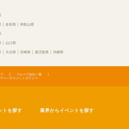
県
県
奈良県
和歌山県
県
県
山口県
県
大分県
宮崎県
鹿児島県
沖縄県
いて
グループ会社一覧
マーハラスメントポリシー
ントを探す
業界からイベントを探す