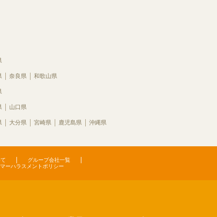
県
県
奈良県
和歌山県
県
県
山口県
県
大分県
宮崎県
鹿児島県
沖縄県
いて
グループ会社一覧
マーハラスメントポリシー