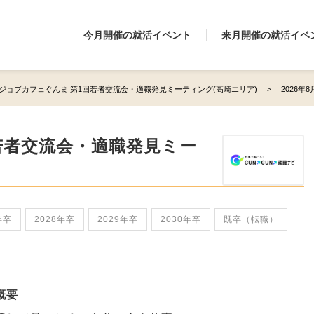
今月開催の就活イベント
来月開催の就活イベ
ジョブカフェぐんま 第1回若者交流会・適職発見ミーティング(高崎エリア)
2026年
若者交流会・適職発見ミー
年卒
2028年卒
2029年卒
2030年卒
既卒（転職）
概要