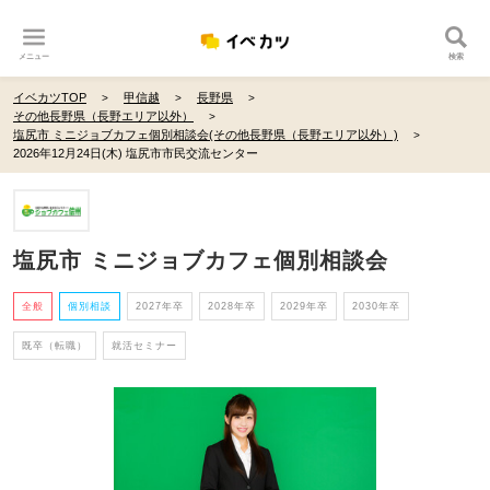
メニュー
検索
イベカツTOP
甲信越
長野県
その他長野県（長野エリア以外）
塩尻市 ミニジョブカフェ個別相談会(その他長野県（長野エリア以外）)
2026年12月24日(木) 塩尻市市民交流センター
塩尻市 ミニジョブカフェ個別相談会
全般
個別相談
2027年卒
2028年卒
2029年卒
2030年卒
既卒（転職）
就活セミナー