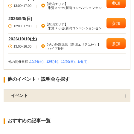
参加
【新潟エリア】
13:00~17:00
|
朱鷺メッセ(新潟コンベンションセンタ
ー)
2026/9/6(日)
参加
【新潟エリア】
12:00~17:00
|
朱鷺メッセ(新潟コンベンションセンタ
ー)
2026/10/10(土)
参加
【その他新潟県（新潟エリア以外）】
13:00~16:30
|
ハイブ長岡
他の開催日程 :
10/24(土),
12/5(土),
12/20(日),
1/4(月),
他のイベント・説明会を探す
イベント
おすすめの記事一覧