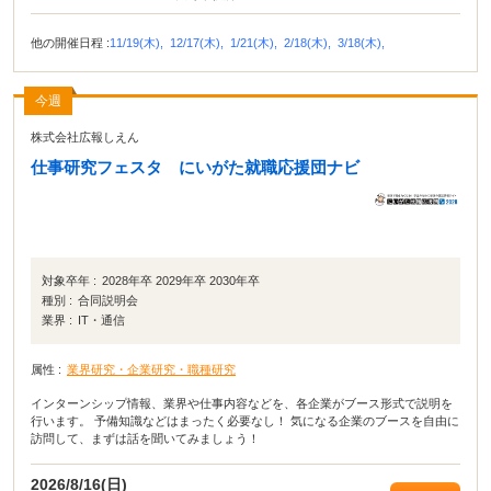
他の開催日程 :
11/19(木),
12/17(木),
1/21(木),
2/18(木),
3/18(木),
今週
株式会社広報しえん
仕事研究フェスタ にいがた就職応援団ナビ
対象卒年 :
2028年卒 2029年卒 2030年卒
種別 :
合同説明会
業界 :
IT・通信
属性 :
業界研究・企業研究・職種研究
インターンシップ情報、業界や仕事内容などを、各企業がブース形式で説明を
行います。 予備知識などはまったく必要なし！ 気になる企業のブースを自由に
訪問して、まずは話を聞いてみましょう！
2026/8/16(日)