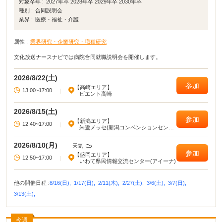
対象卒年 :
2027年卒 2028年卒 2029年卒 2030年卒
種別 :
合同説明会
業界 :
医療・福祉・介護
属性 :
業界研究・企業研究・職種研究
文化放送ナースナビでは病院合同就職説明会を開催します。
2026/8/22(土)
参加
【高崎エリア】
13:00~17:00
|
ビエント高崎
2026/8/15(土)
参加
【新潟エリア】
12:40~17:00
|
朱鷺メッセ(新潟コンベンションセンタ
ー)
2026/8/10(月)
天気
参加
【盛岡エリア】
12:50~17:00
|
いわて県民情報交流センター(アイーナ)
他の開催日程 :
8/16(日),
1/17(日),
2/11(木),
2/27(土),
3/6(土),
3/7(日),
3/13(土),
今週