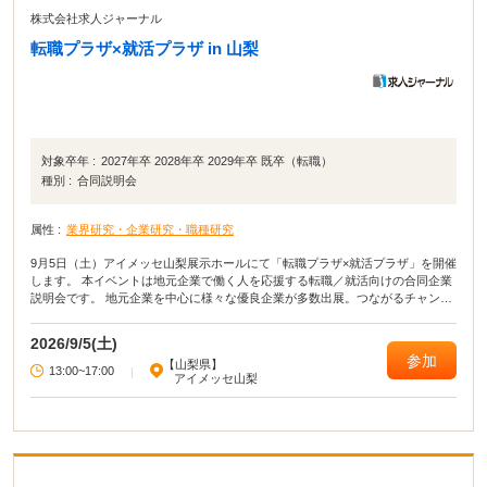
株式会社求人ジャーナル
転職プラザ×就活プラザ in 山梨
対象卒年 :
2027年卒 2028年卒 2029年卒 既卒（転職）
種別 :
合同説明会
属性 :
業界研究・企業研究・職種研究
9月5日（土）アイメッセ山梨展示ホールにて「転職プラザ×就活プラザ」を開催
します。 本イベントは地元企業で働く人を応援する転職／就活向けの合同企業
説明会です。 地元企業を中心に様々な優良企業が多数出展。つながるチャンス
です！ 入場無料・服装自由・履歴書不要ですのでお気軽にお越しください！
2026/9/5(土)
参加
【山梨県】
13:00~17:00
|
アイメッセ山梨