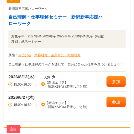
新潟新卒応援ハローワーク
自己理解・仕事理解セミナー 新潟新卒応援ハ
ローワーク
対象卒年 :
2027年卒 2028年卒 2029年卒 2030年卒 既卒（転職）
種別 :
就活セミナー
属性 :
自己分析
業界研究・企業研究・職種研究
自己理解・仕事理解のワークを通じて、自分に合った仕事を見つけましょう！
2026/8/13(木)
天気
参加
【新潟エリア】
15:00~16:30
|
新潟KSビル(若者しごと館)
2026/8/27(木)
参加
【新潟エリア】
15:00~16:30
|
新潟KSビル(若者しごと館)
注目