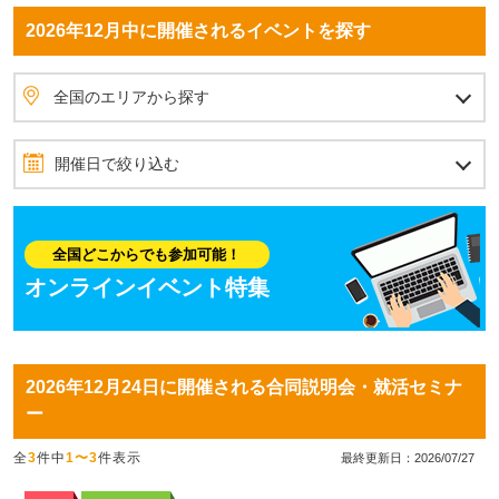
2026年12月中に開催されるイベントを探す
全国のエリアから探す
北海道・東北
北海道
青森県
岩手県
秋田県
宮城県
山形県
福島県
北関東
茨城県
栃木県
群馬県
首都圏
埼玉県
東京都
神奈川県
千葉県
甲信越
山梨県
長野県
新潟県
北陸
石川県
富山県
福井県
東海
愛知県
静岡県
岐阜県
三重県
関西
大阪府
兵庫県
京都府
滋賀県
奈良県
和歌山県
四国
愛媛県
香川県
高知県
徳島県
中国
岡山県
広島県
島根県
鳥取県
山口県
九州・沖縄
福岡県
佐賀県
長崎県
熊本県
大分県
宮崎県
鹿児島県
沖縄県
全国のエリアから探す
開催日で絞り込む
2026年12月
11月
1月
日
月
火
水
木
金
土
全国どこからでも参加可能！
1
2
3
4
5
オンラインイベント特集
6
7
8
9
10
11
12
13
14
15
16
17
18
19
2026年12月24日に開催される合同説明会・就活セミナ
20
21
22
23
24
25
26
ー
27
28
29
30
31
全
3
件中
1〜3
件表示
最終更新日：2026/07/27