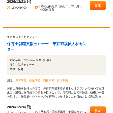
2026/12/21(月)
参加
【その他長野県（長野エリア以外）】
13:00~16:00
|
伊那市役所
東京都福祉人材センター
保育士就職支援セミナー 東京都福祉人材セン
ター
対象卒年 :
2027年卒 既卒（転職）
種別 :
就活セミナー
業界 :
保育
属性 :
業界研究・企業研究・職種研究
就活準備
保育士資格をお持ちの方で、保育所勤務未経験者またはブランクの長い方を対
象に、講義と保育所での実習を行うことで、専門職としての知識・技術の回復
を目指し、保育所へのスムーズな就職につなげることを目的として開催しま
す。
2026/12/20(日)
参加
【秋葉原・国際展示場・船堀エリア（23