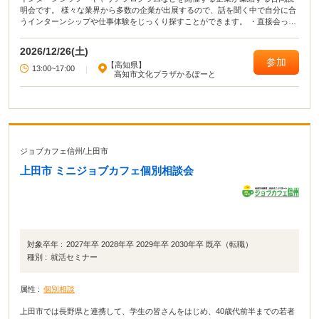
明会です。 様々な業界から多数の企業が出展するので、話を聞く中で自分に合
うインターンシップや仕事体験をじっくり探すことができます。 ・直接会って
話すことで業界や企業の理解がより深まる！ ・疑問点・不明点をその場で解決
できる！ ・周囲の学生の雰囲気が分かり意識が高まる！
2026/12/26(土)
参加
【高知県】
13:00~17:00
|
高知市文化プラザかるぽーと
ジョブカフェ信州
/
上田市
上田市 ミニジョブカフェ個別相談会
対象卒年 :
2027年卒 2028年卒 2029年卒 2030年卒 既卒（転職）
種別 :
就活セミナー
属性 :
個別相談
上田市では長野県と連携して、学生の皆さんをはじめ、40歳代前半までの若者