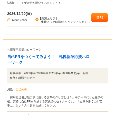
訪問して、まずは話を聞いてみましょう！
2026/12/20(日)
参加
【新潟エリア】
13:00~17:00
|
朱鷺メッセ(新潟コンベンションセンタ
ー)
札幌新卒応援ハローワーク
自己PRをつくってみよう！ 札幌新卒応援ハロ
ーワーク
対象卒年 :
2027年卒 2028年卒 2029年卒 2030年卒 既卒（転職）
種別 :
就活セミナー
属性 :
自己分析
「採用担当者が魅力的に感じる文章の作り方とは？」をテーマにした座学の
後、実際に自己PRを作成する実践型のセミナーです。 「文章を書くのが苦
手…」という方も是非お越しください。