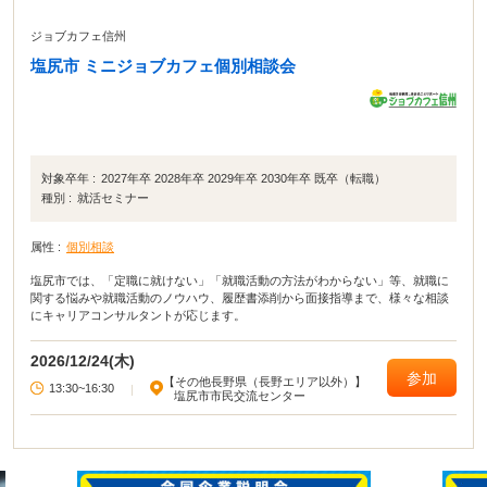
ジョブカフェ信州
塩尻市 ミニジョブカフェ個別相談会
対象卒年 :
2027年卒 2028年卒 2029年卒 2030年卒 既卒（転職）
種別 :
就活セミナー
属性 :
個別相談
塩尻市では、「定職に就けない」「就職活動の方法がわからない」等、就職に
関する悩みや就職活動のノウハウ、履歴書添削から面接指導まで、様々な相談
にキャリアコンサルタントが応じます。
2026/12/24(木)
参加
【その他長野県（長野エリア以外）】
13:30~16:30
|
塩尻市市民交流センター