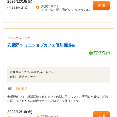
2026/12/18(金)
参加
【札幌エリア】
13:30~15:30
|
大樹生命札幌共同ビル(ジョブカフェ北
海道)
ジョブカフェ信州
安曇野市 ミニジョブカフェ個別相談会
対象卒年 :
2027年卒 既卒（転職）
種別 :
就活セミナー
属性 :
個別相談
安曇野市では、就職活動を進める上での悩み等について、専門家が1対1で相談
に応じる「わかもの就職サポート相談会」を開催します。
2026/12/18(金)
参加
【長野エリア】