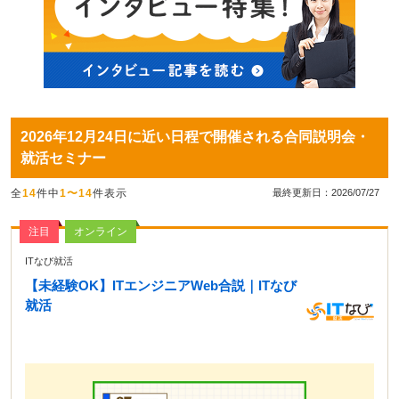
2026年12月24日に近い日程で開催される合同説明会・
就活セミナー
全
14
件中
1〜14
件表示
最終更新日：2026/07/27
注目
オンライン
ITなび就活
【未経験OK】ITエンジニアWeb合説｜ITなび
就活