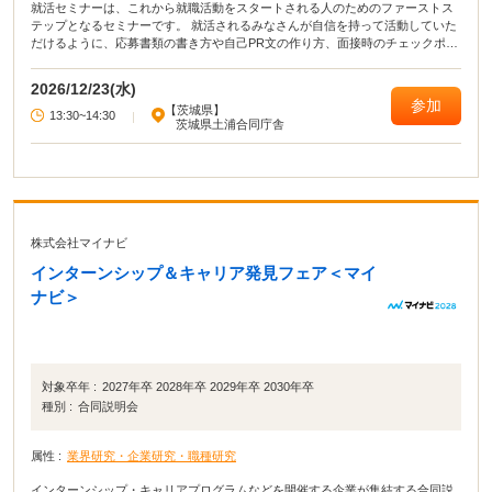
就活セミナーは、これから就職活動をスタートされる人のためのファーストス
テップとなるセミナーです。 就活されるみなさんが自信を持って活動していた
だけるように、応募書類の書き方や自己PR文の作り方、面接時のチェックポイ
ントなど就職活動に役立つ講座を開いています。
2026/12/23(水)
参加
【茨城県】
13:30~14:30
|
茨城県土浦合同庁舎
株式会社マイナビ
インターンシップ＆キャリア発見フェア＜マイ
ナビ＞
対象卒年 :
2027年卒 2028年卒 2029年卒 2030年卒
種別 :
合同説明会
属性 :
業界研究・企業研究・職種研究
インターンシップ・キャリアプログラムなどを開催する企業が集結する合同説