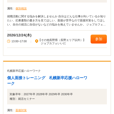
属性 :
個別相談
就職活動に関する悩みを解決しませんか 自分はどんな仕事が向いているか知り
たい、応募書類の書き方を見てほしい、面接が苦手なので面接対策をしてほし
い、自分の就活に自信がないなどの悩みを抱えていませんか。 ジョブカフェい
いだでは、こうした悩みや不安を解消し、前向きに就活ができるようキャリア
コンサルタントによる個別相談を実施します。 なお、この事業は、ジョブカフ
2026/12/24(木)
ェ信州との共催です。
参加
【その他長野県（長野エリア以外）】
13:00~17:00
|
ジョブカフェいいだ
札幌新卒応援ハローワーク
個人面接トレーニング 札幌新卒応援ハローワ
ーク
対象卒年 :
2027年卒 2028年卒 2029年卒 2030年卒
種別 :
就活セミナー
属性 :
面接対策