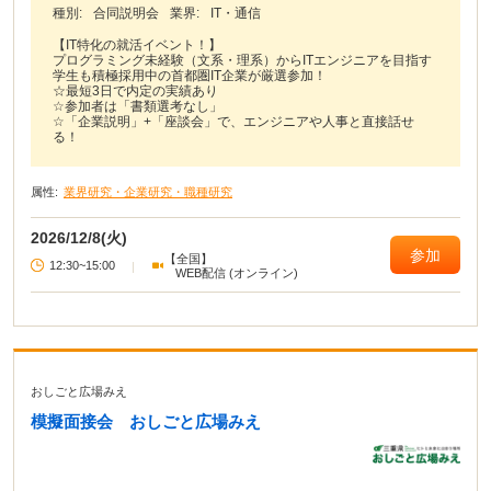
種別:
合同説明会
業界:
IT・通信
【IT特化の就活イベント！】
プログラミング未経験（文系・理系）からITエンジニアを目指す
学生も積極採用中の首都圏IT企業が厳選参加！
☆最短3日で内定の実績あり
☆参加者は「書類選考なし」
☆「企業説明」+「座談会」で、エンジニアや人事と直接話せ
る！
属性:
業界研究・企業研究・職種研究
2026/12/8(火)
参加
【全国】
12:30~15:00
|
WEB配信 (オンライン)
おしごと広場みえ
模擬面接会 おしごと広場みえ