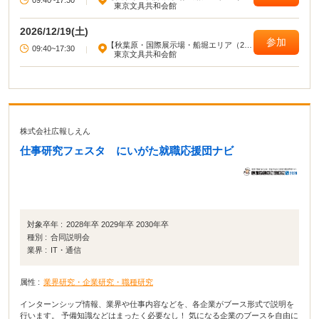
09:40~17:30
|
区東部）】
東京文具共和会館
2026/12/19(土)
参加
【秋葉原・国際展示場・船堀エリア（23
09:40~17:30
|
区東部）】
東京文具共和会館
株式会社広報しえん
仕事研究フェスタ にいがた就職応援団ナビ
対象卒年 :
2028年卒 2029年卒 2030年卒
種別 :
合同説明会
業界 :
IT・通信
属性 :
業界研究・企業研究・職種研究
インターンシップ情報、業界や仕事内容などを、各企業がブース形式で説明を
行います。 予備知識などはまったく必要なし！ 気になる企業のブースを自由に