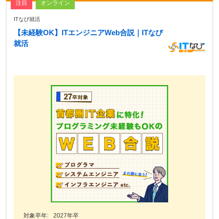
注目
オンライン
ITなび就活
【未経験OK】ITエンジニアWeb合説｜ITなび
就活
対象卒年:
2027年卒