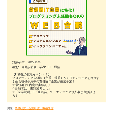
対象卒年:
2027年卒
種別:
合同説明会
業界:
IT・通信
【IT特化の就活イベント！】
プログラミング未経験（文系・理系）からITエンジニアを目指す
学生も積極採用中の首都圏IT企業が厳選参加！
☆最短3日で内定の実績あり
☆参加者は「書類選考なし」
☆「企業説明」+「座談会」で、エンジニアや人事と直接話せ
る！
属性:
業界研究・企業研究・職種研究