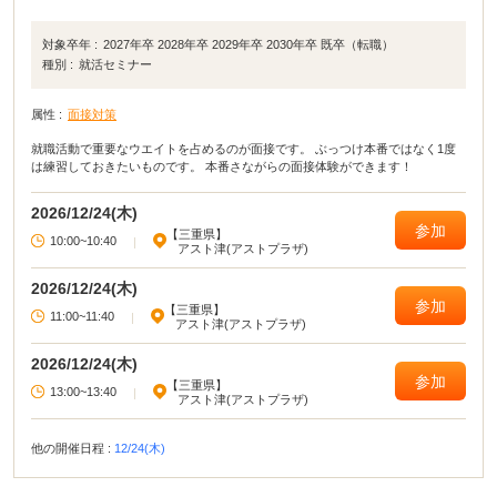
対象卒年 :
2027年卒 2028年卒 2029年卒 2030年卒 既卒（転職）
種別 :
就活セミナー
属性 :
面接対策
就職活動で重要なウエイトを占めるのが面接です。 ぶっつけ本番ではなく1度
は練習しておきたいものです。 本番さながらの面接体験ができます！
2026/12/24(木)
参加
【三重県】
10:00~10:40
|
アスト津(アストプラザ)
2026/12/24(木)
参加
【三重県】
11:00~11:40
|
アスト津(アストプラザ)
2026/12/24(木)
参加
【三重県】
13:00~13:40
|
アスト津(アストプラザ)
他の開催日程 :
12/24(木)