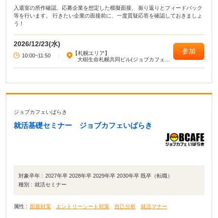
入退室の所作確認、応募企業を想定した模擬面接、 振り返りとフィードバック
等を行います。 行きたい企業の面接前に、一度質疑応答を確認しておきましょ
う！
2026/12/23(水)
参加
【札幌エリア】
10:00~11:50
|
大樹生命札幌共同ビル(ジョブカフェ北
海道)
ジョブカフェいばらき
就活基礎セミナー ジョブカフェいばらき
対象卒年 :
2027年卒 2028年卒 2029年卒 2030年卒 既卒（転職）
種別 :
就活セミナー
属性 :
面接対策
エントリーシート対策
自己分析
就活マナー