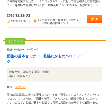
の就職を支援するため、「ミニジョブカフェ」において個別相談と就職支援セ
ミナーを無料で開催しています。 就職活動についての悩み・相談に対し、ジョ
ブカフェ信州から派遣される資格を有する相談員がマンツーマンでアドバイス
します。 応募書類の添削や面接指導も行います。
2026/12/22(火)
参加
【その他長野県（長野エリア以外）】
13:30~16:30
|
上田市勤労者福祉センター
オンライン
札幌わかものハローワーク
面接の基本セミナー 札幌わかものハローワー
ク
対象卒年 :
2027年卒 既卒（転職）
種別 :
就活セミナー
属性 :
面接対策
面接は就職活動の中でも重要なものですが、緊張してしまうという方も多いの
ではないでしょうか。「面接が苦手」「きちんとした面接を受けたことがな
い」などなど、面接の基本や面接での質問の意図をわかりやすく解説するセミ
ナーです。セミナーを受けて、面接に自信を持って望みましょう。