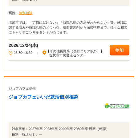
属性 :
個別相談
塩尻市では、「定職に就けない」「就職活動の方法がわからない」等、就職に
関する悩みや就職活動のノウハウ、履歴書添削から面接指導まで、様々な相談
にキャリアコンサルタントが応じます。
2026/12/24(木)
参加
【その他長野県（長野エリア以外）】
13:30~16:30
|
塩尻市市民交流センター
ジョブカフェ信州
ジョブカフェいいだ就活個別相談
対象卒年 :
2027年卒 2028年卒 2029年卒 2030年卒 既卒（転職）
種別 :
就活セミナー