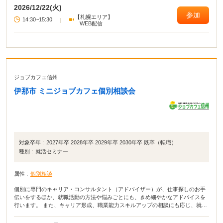
2026/12/22(火)
参加
【札幌エリア】
14:30~15:30
|
WEB配信
ジョブカフェ信州
伊那市 ミニジョブカフェ個別相談会
対象卒年 :
2027年卒 2028年卒 2029年卒 2030年卒 既卒（転職）
種別 :
就活セミナー
属性 :
個別相談
個別に専門のキャリア・コンサルタント（アドバイザー）が、仕事探しのお手
伝いをするほか、就職活動の方法や悩みごとにも、きめ細やかなアドバイスを
行います。 また、キャリア形成、職業能力スキルアップの相談にも応じ、就職
活動をバックアップします。