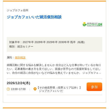
ジョブカフェ信州
ジョブカフェいいだ就活個別相談
対象卒年 :
2027年卒 2028年卒 2029年卒 2030年卒 既卒（転職）
種別 :
就活セミナー
属性 :
個別相談
就職活動に関する悩みを解決しませんか 自分はどんな仕事が向いているか知り
たい、応募書類の書き方を見てほしい、面接が苦手なので面接対策をしてほし
い、自分の就活に自信がないなどの悩みを抱えていませんか。 ジョブカフェい
いだでは、こうした悩みや不安を解消し、前向きに就活ができるようキャリア
コンサルタントによる個別相談を実施します。 なお、この事業は、ジョブカフ
2026/12/24(木)
ェ信州との共催です。
参加
【その他長野県（長野エリア以外）】
13:00~17:00
|
ジョブカフェいいだ