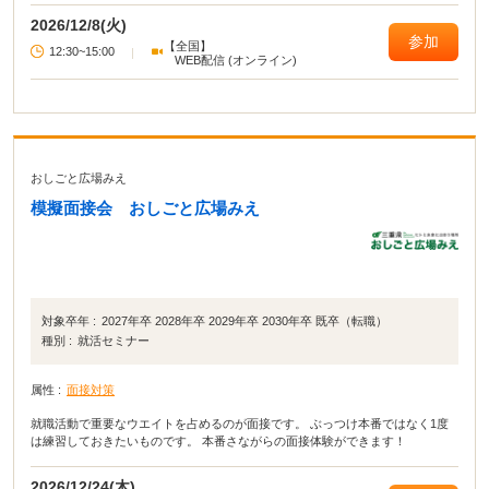
2026/12/8(火)
参加
【全国】
12:30~15:00
|
WEB配信 (オンライン)
おしごと広場みえ
模擬面接会 おしごと広場みえ
対象卒年 :
2027年卒 2028年卒 2029年卒 2030年卒 既卒（転職）
種別 :
就活セミナー
属性 :
面接対策
就職活動で重要なウエイトを占めるのが面接です。 ぶっつけ本番ではなく1度
は練習しておきたいものです。 本番さながらの面接体験ができます！
2026/12/24(木)