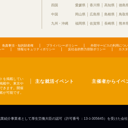
四国
愛媛県
香川県
高知県
徳島
中国
岡山県
広島県
島根県
鳥取
九州・沖縄
福岡県
佐賀県
長崎県
熊本
免責事項・知的財産権
プライバシーポリシー
外部サービスの利用につ
シー
情報セキュリティポリシー
反社会的勢力排除ポリシー
カスタ
トを掲載してい
主な就活イベント
主催者からイベ
掲載中。東京や
できます。開催
索が可能です。