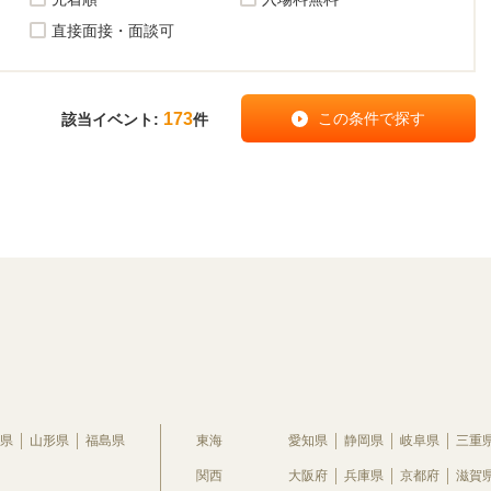
直接面接・面談可
173
該当イベント:
件
県
山形県
福島県
東海
愛知県
静岡県
岐阜県
三重
関西
大阪府
兵庫県
京都府
滋賀