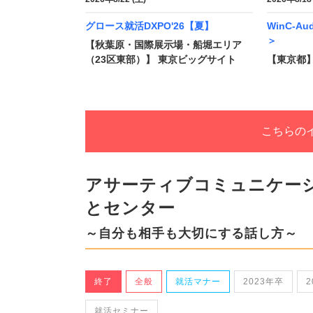
グロース就活DXPO'26【夏】
WinC-A
＞
【秋葉原・国際展示場・船堀エリア
（23区東部）】 東京ビッグサイト
【東京都】
こちらの
アサーティブコミュニケー
とセンター
～自分も相手も大切にする話し方～
終了
全般
就活マナー
2023年卒
2
就活セミナー