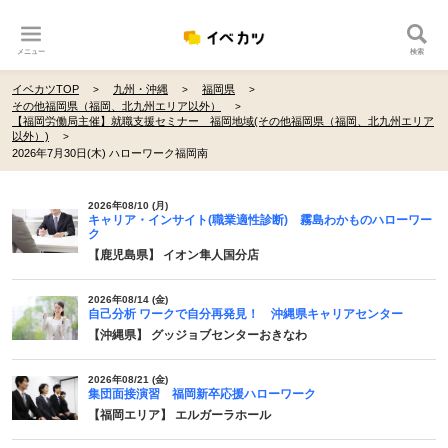
メニュー
検索
イベカツTOP
九州・沖縄
福岡県
その他福岡県（福岡、北九州エリア以外）
【福岡労働局主催】就職支援セミナー 福岡地域(その他福岡県（福岡、北九州エリア
以外）)
2026年7月30日(木) ハローワーク福岡南
2026年08/10 (月)
キャリア・インサイト(職業適性診断) 霧島わかものハローワー
ク
【鹿児島県】 イオン隼人国分店
2026年08/14 (金)
自己分析 ワークで自分再発見！ 沖縄県キャリアセンター
【沖縄県】 グッジョブセンターおきなわ
2026年08/21 (金)
集団面接演習 福岡新卒応援ハローワーク
【福岡エリア】 エルガーラホール