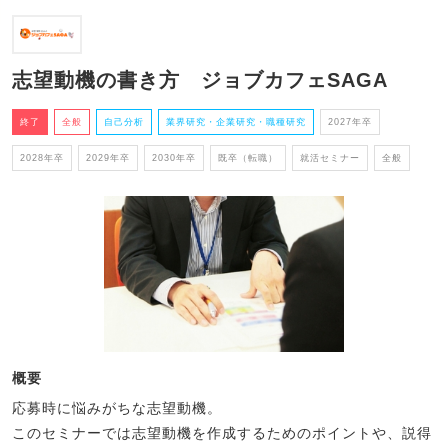
志望動機の書き方 ジョブカフェSAGA
終了
全般
自己分析
業界研究・企業研究・職種研究
2027年卒
2028年卒
2029年卒
2030年卒
既卒（転職）
就活セミナー
全般
概要
応募時に悩みがちな志望動機。
このセミナーでは志望動機を作成するためのポイントや、説得