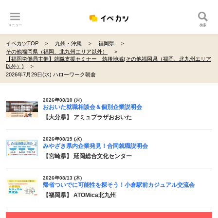
メニュー
検索
イベカツTOP
九州・沖縄
福岡県
その他福岡県（福岡、北九州エリア以外）
【福岡労働局主催】就職支援セミナー 筑後地域(その他福岡県（福岡、北九州エリア
以外）)
2026年7月29日(水) ハローワーク朝倉
2026年08/10 (月)
おおいた就職相談会＆個別企業説明会
【大分県】 アミュプラザおおいた
2026年08/19 (水)
みやざき県内企業発見！合同就職説明会
【宮崎県】 延岡総合文化センター
2026年08/13 (木)
帰省ついでに可能性を探そう！小倉駅前カジュアル交流会
【福岡県】 ATOMica北九州