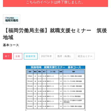
こちらのイベントは終了致しました。
【福岡労働局主催】就職支援セミナー 筑後
地域
基本コース
終了
全般
面接対策
2027年卒
既卒（転職）
就活セミナー