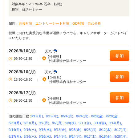
対象卒年 :
2027年卒 既卒（転職）
種別 :
就活セミナー
属性 :
面接対策
エントリーシート対策
GD対策
自己分析
就職に向けた実践的な準備や活動ノウハウを、キャリアサポーターがアドバイ
スいたします。
2026/8/10(月)
天気
参加
【沖縄県】
09:30~11:30
|
沖縄県総合福祉センター
2026/8/10(月)
天気
参加
【沖縄県】
13:30~16:30
|
沖縄県総合福祉センター
2026/8/17(月)
参加
【沖縄県】
09:30~11:30
|
沖縄県総合福祉センター
他の開催日程 :
8/17(月),
8/19(水),
8/24(月),
8/24(月),
8/28(金),
8/28(金),
8/31(月),
8/31(月),
9/7(月),
9/7(月),
9/9(水),
9/11(金),
9/11(金),
9/14(月),
9/14(月),
9/16(水),
9/16(水),
9/18(金),
9/25(金),
9/28(月),
8/12(水),
8/17(月),
8/17(月),
8/26(水),
8/26(水),
9/14(月),
9/14(月),
9/17(木),
9/18(金),
9/28(月),