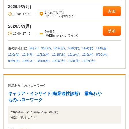
ち)
2026/9/7(月)
参加
【大阪エリア】
13:00~17:00
|
マイドームおおさか
2026/9/7(月)
参加
【全国】
13:00~17:40
|
WEB配信 (オンライン)
他の開催日程 :
9/8(火),
9/9(水),
9/14(月),
10/8(木),
11/4(水),
11/6(金),
11/6(金),
11/9(月),
11/12(木),
11/18(水),
12/1(火),
12/3(木),
9/10(木),
9/16(水),
10/6(火),
10/15(木),
10/20(火),
11/9(月),
11/24(火),
霧島わかものハローワーク
キャリア・インサイト(職業適性診断) 霧島わか
ものハローワーク
対象卒年 :
2027年卒 既卒（転職）
種別 :
就活セミナー