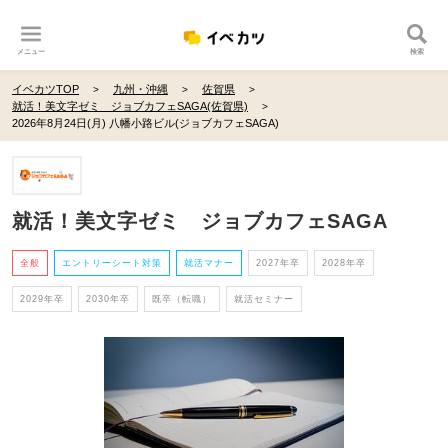
メニュー
検索
イベカツTOP
九州・沖縄
佐賀県
就活！美文字ゼミ ジョブカフェSAGA(佐賀県)
2026年8月24日(月) 八幡小路ビル(ジョブカフェSAGA)
就活！美文字ゼミ ジョブカフェSAGA
全般
エントリーシート対策
就活マナー
2027年卒
2028年卒
2029年卒
2030年卒
既卒（転職）
就活セミナー