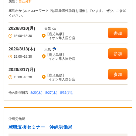
属性 :
自己分析
霧島わかものハローワークでは職業適性診断を開催しています。 ぜひ、ご参加
ください。
2026/8/10(月)
天気
参加
【鹿児島県】
15:00~18:30
|
イオン隼人国分店
2026/8/13(木)
天気
参加
【鹿児島県】
15:00~18:30
|
イオン隼人国分店
2026/8/17(月)
参加
【鹿児島県】
15:00~18:30
|
イオン隼人国分店
他の開催日程 :
8/20(木),
8/27(木),
8/31(月),
沖縄労働局
就職支援セミナー 沖縄労働局