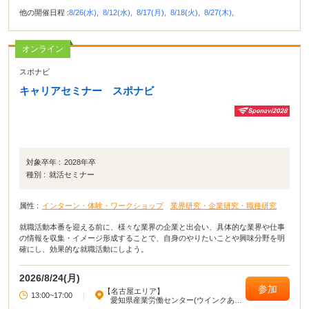
他の開催日程 :
8/26(水),
8/12(水),
8/17(月),
8/18(火),
8/27(木),
オンライン
スポナビ
キャリアセミナー スポナビ
対象卒年 :
2028年卒
種別 :
就活セミナー
属性 :
インターン・体験・ワークショップ
業界研究・企業研究・職種研究
就職活動本番を迎える前に、様々な業界の企業と出会い、具体的な業界や仕事
の情報を収集・イメージ形成することで、自身のやりたいことや興味分野を明
確にし、効果的な就職活動にしよう。
2026/8/24(月)
参加
【名古屋エリア】
13:00~17:00
|
愛知県産業労働センター(ウインクあい