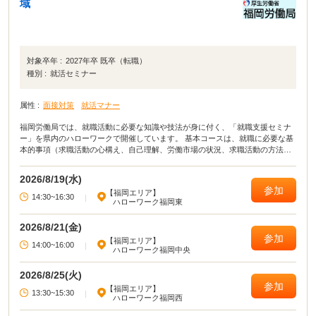
域
対象卒年 :
2027年卒 既卒（転職）
種別 :
就活セミナー
属性 :
面接対策
就活マナー
福岡労働局では、就職活動に必要な知識や技法が身に付く、「就職支援セミナ
ー」を県内のハローワークで開催しています。 基本コースは、就職に必要な基
本的事項（求職活動の心構え、自己理解、労働市場の状況、求職活動の方法・
ノウハウ、応募書類の作成）等が総合的に学べるセミナーです。 演習コースで
は、実習やロールプレイを通じて、就職活動に必要な知識・技法を学習できる
2026/8/19(水)
セミナーです。目的に合わせて、2種類のセミナーを開催しています。
参加
【福岡エリア】
14:30~16:30
|
ハローワーク福岡東
2026/8/21(金)
参加
【福岡エリア】
14:00~16:00
|
ハローワーク福岡中央
2026/8/25(火)
参加
【福岡エリア】
13:30~15:30
|
ハローワーク福岡西