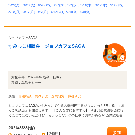
9/29(火),
9/29(火),
8/20(木),
8/27(木),
9/2(水),
9/10(木),
9/17(木),
9/30(水),
8/10(月),
8/17(月),
9/7(月),
8/18(火),
8/25(火),
9/8(火),
ジョブカフェSAGA
すみっこ相談会 ジョブカフェSAGA
対象卒年 :
2027年卒 既卒（転職）
種別 :
就活セミナー
属性 :
個別相談
業界研究・企業研究・職種研究
ジョブカフェSAGAのすみっこで企業の採用担当者がちょこっとPRする「すみ
っこ相談会」を開催します。 【こんな方におすすめ】 ☑ まだ企業説明会に行
くほどではないんだけど、ちょっとだけその仕事に興味がある ☑ 企業説明会で
は聞けないような話を聞いてみたい ☑特にやりたいことがない、自分に合う仕
事に出会いたい
2026/8/28(金)
参加
【佐賀県】