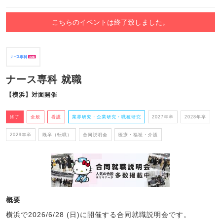
こちらのイベントは終了致しました。
ナース専科 就職
【横浜】対面開催
終了
全般
看護
業界研究・企業研究・職種研究
2027年卒
2028年卒
2029年卒
既卒（転職）
合同説明会
医療・福祉・介護
概要
横浜で2026/6/28 (日)に開催する合同就職説明会です。