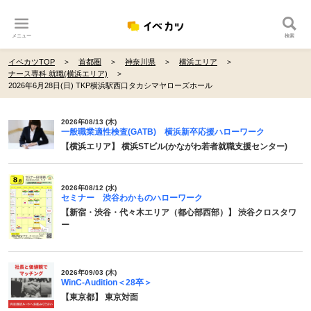
メニュー
検索
イベカツTOP
首都圏
神奈川県
横浜エリア
ナース専科 就職(横浜エリア)
2026年6月28日(日) TKP横浜駅西口タカシマヤローズホール
2026年08/13 (木)
一般職業適性検査(GATB) 横浜新卒応援ハローワーク
【横浜エリア】 横浜STビル(かながわ若者就職支援センター)
2026年08/12 (水)
セミナー 渋谷わかものハローワーク
【新宿・渋谷・代々木エリア（都心部西部）】 渋谷クロスタワ
ー
2026年09/03 (木)
WinC-Audition＜28卒＞
【東京都】 東京対面