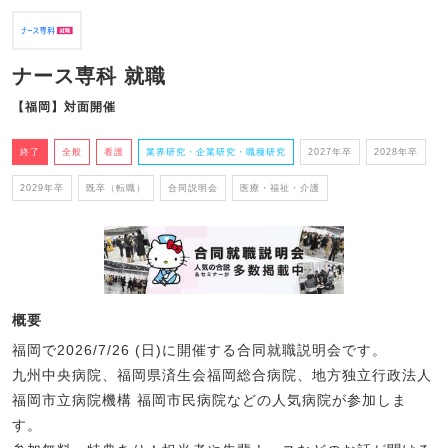
ナース専科 就職
【福岡】対面開催
終了
全般
看護
業界研究・企業研究・職種研究
2027年卒
2028年卒
2029年卒
既卒（転職）
合同説明会
医療・福祉・介護
概要
福岡で2026/7/26 (日)に開催する合同就職説明会です。
九州中央病院、福岡県済生会福岡総合病院、地方独立行政法人
福岡市立病院機構 福岡市民病院などの人気病院が参加しま
す。