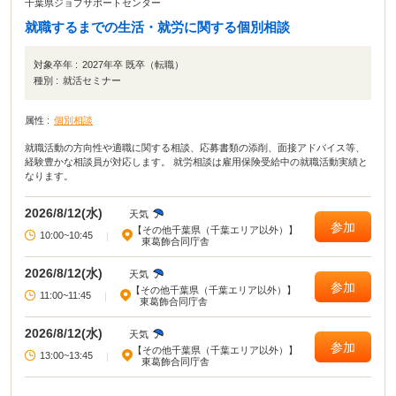
千葉県ジョブサポートセンター
就職するまでの生活・就労に関する個別相談
対象卒年 :
2027年卒 既卒（転職）
種別 :
就活セミナー
属性 :
個別相談
就職活動の方向性や適職に関する相談、応募書類の添削、面接アドバイス等、
経験豊かな相談員が対応します。 就労相談は雇用保険受給中の就職活動実績と
なります。
2026/8/12(水)
天気
参加
【その他千葉県（千葉エリア以外）】
10:00~10:45
|
東葛飾合同庁舎
2026/8/12(水)
天気
参加
【その他千葉県（千葉エリア以外）】
11:00~11:45
|
東葛飾合同庁舎
2026/8/12(水)
天気
参加
【その他千葉県（千葉エリア以外）】
13:00~13:45
|
東葛飾合同庁舎