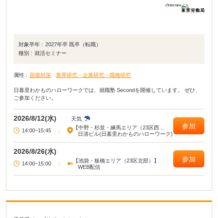
対象卒年 :
2027年卒 既卒（転職）
種別 :
就活セミナー
属性 :
面接対策
業界研究・企業研究・職種研究
日暮里わかものハローワークでは、就職塾 Secondを開催しています。 ぜひ、
ご参加ください。
2026/8/12(水)
天気
参加
【中野・杉並・練馬エリア（23区西
14:00~15:45
|
部）】
日清ビル(日暮里わかものハローワーク)
2026/8/26(水)
参加
【池袋・板橋エリア（23区北部）】
14:00~15:00
|
WEB配信