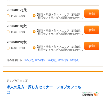
い。
2026/8/17(月)
参加
【新宿・渋谷・代々木エリア（都心部西
14:30~16:00
|
部）】
松岡セントラルビル(新宿わかものハロ
ーワーク)
2026/8/18(火)
参加
【新宿・渋谷・代々木エリア（都心部西
14:30~16:00
|
部）】
松岡セントラルビル(新宿わかものハロ
ーワーク)
2026/8/20(木)
参加
【新宿・渋谷・代々木エリア（都心部西
14:30~16:00
|
部）】
松岡セントラルビル(新宿わかものハロ
ーワーク)
他の開催日程 :
8/25(火),
8/27(木),
8/24(月),
8/26(水),
8/28(金),
ジョブカフェちば
求人の見方・探し方セミナー ジョブカフェち
ば