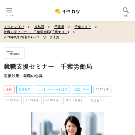
メニュー
検索
イベカツTOP
首都圏
千葉県
千葉エリア
就職支援セミナー 千葉労働局(千葉エリア)
2026年8月19日(水) ハローワーク千葉
就職支援セミナー 千葉労働局
面接対策・就職の心得
全般
面接対策
エントリーシート対策
就活マナー
2027年卒
2028年卒
2029年卒
2030年卒
既卒（転職）
就活セミナー