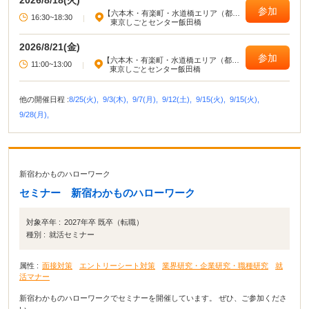
2026/8/18(火)
参加
【六本木・有楽町・水道橋エリア（都心
16:30~18:30
|
部東部）】
東京しごとセンター飯田橋
2026/8/21(金)
参加
【六本木・有楽町・水道橋エリア（都心
11:00~13:00
|
部東部）】
東京しごとセンター飯田橋
他の開催日程 :
8/25(火),
9/3(木),
9/7(月),
9/12(土),
9/15(火),
9/15(火),
9/28(月),
新宿わかものハローワーク
セミナー 新宿わかものハローワーク
対象卒年 :
2027年卒 既卒（転職）
種別 :
就活セミナー
属性 :
面接対策
エントリーシート対策
業界研究・企業研究・職種研究
就
活マナー
新宿わかものハローワークでセミナーを開催しています。 ぜひ、ご参加くださ