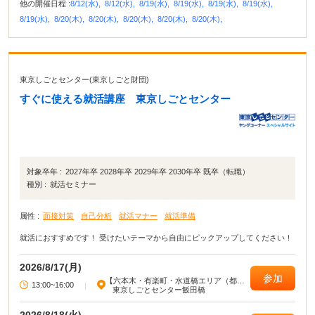
他の開催日程 :
8/12(水),
8/12(水),
8/19(水),
8/19(水),
8/19(水),
8/19(水),
8/19(水),
8/20(木),
8/20(木),
8/20(木),
8/20(木),
8/20(木),
東京しごとセンター(東京しごと財団)
すぐに使える就活講座 東京しごとセンター
対象卒年 :
2027年卒 2028年卒 2029年卒 2030年卒 既卒（転職）
種別 :
就活セミナー
属性 :
面接対策
自己分析
就活マナー
就活準備
就活におすすめです！ 受けたいテーマから自由にピックアップしてください！
2026/8/17(月)
参加
【六本木・有楽町・水道橋エリア（都心
13:00~16:00
|
部東部）】
東京しごとセンター飯田橋