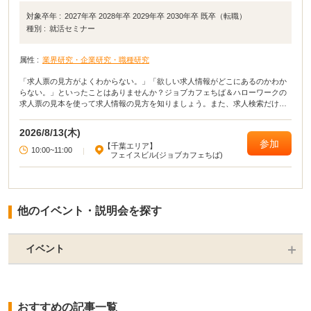
対象卒年 :
2027年卒 2028年卒 2029年卒 2030年卒 既卒（転職）
種別 :
就活セミナー
属性 :
業界研究・企業研究・職種研究
「求人票の見方がよくわからない。」「欲しい求人情報がどこにあるのかわか
らない。」といったことはありませんか？ジョブカフェちば＆ハローワークの
求人票の見本を使って求人情報の見方を知りましょう。また、求人検索だけで
なく就職活動に役立つ求人媒体の種類や特徴を知り今後の活動につなげていき
ましょう！
2026/8/13(木)
参加
【千葉エリア】
10:00~11:00
|
フェイスビル(ジョブカフェちば)
他のイベント・説明会を探す
イベント
おすすめの記事一覧