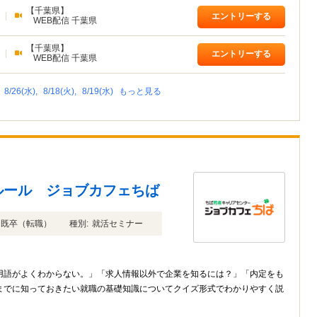
【千葉県】
|
エントリーする
WEB配信 千葉県
【千葉県】
|
エントリーする
WEB配信 千葉県
,
8/26(水),
8/18(火),
8/19(水)
もっと見る
ルール ジョブカフェちば
年卒 既卒（転職）
種別:
就活セミナー
用語がよくわからない。」「求人情報以外で企業を知るには？」「内定をも
までに知っておきたい就職の基礎知識についてクイズ形式でわかりやすく説