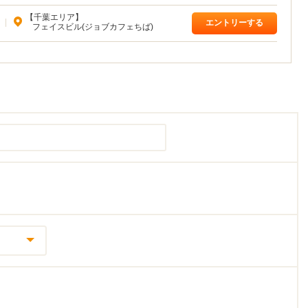
【千葉エリア】
|
エントリーする
フェイスビル(ジョブカフェちば)