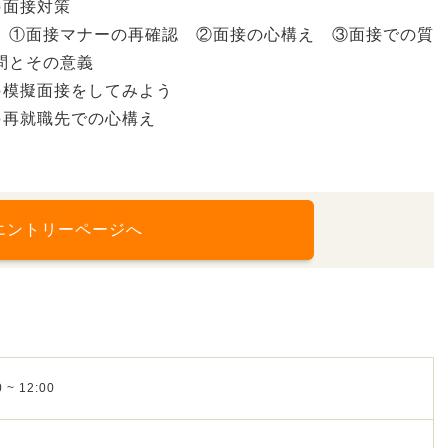
●面接対策
①面接マナーの再確認 ②面接の心構え ③面接での質
問とその意義
●模擬面接をしてみよう
●再就職先での心構え
エントリーページへ
 ~ 12:00