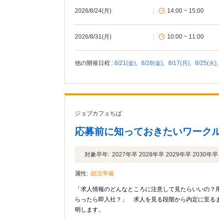
2026/8/24(月)
|
14:00 ~ 15:00
2026/8/31(月)
|
10:00 ~ 11:00
他の開催日程 :
8/21(金),
8/28(金),
8/17(月),
8/25(火)
ジョブカフェちば
応募前に知っておきたいワーク
対象卒年:
2027年卒 2028年卒 2029年卒 2030
属性:
就活準備
「求人情報のどんなところに注意して見たらいいの？
らったら即入社？」 求人を見る段階から内定に至る
明します。