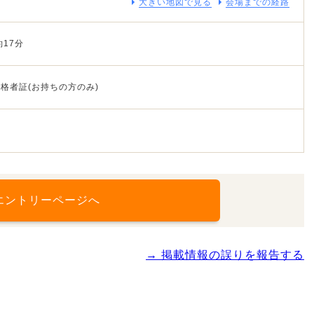
大きい地図で見る
会場までの経路
17分
格者証(お持ちの方のみ)
エントリーページへ
→ 掲載情報の誤りを報告する