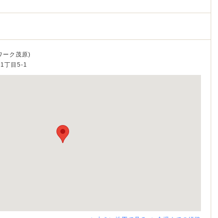
ワーク茂原)
1丁目5-1