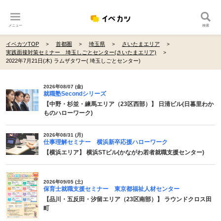
メニュー
検索
イベカツTOP
首都圏
埼玉県
さいたまエリア
実践面接対策セミナー 埼玉しごとセンター(さいたまエリア)
2022年7月21日(木) ラムザタワー( 埼玉しごとセンター)
2026年08/07 (金)
就職塾Secondシリーズ
【中野・杉並・練馬エリア（23区西部）】 日清ビル(日暮里わか
ものハローワーク)
2026年08/31 (月)
仕事理解セミナー 横浜新卒応援ハローワーク
【横浜エリア】 横浜STビル(かながわ若者就職支援センター)
2026年09/05 (土)
保育士就職支援セミナー 東京都福祉人材センター
【品川・五反田・汐留エリア（23区南部）】 ラウンドクロス田
町