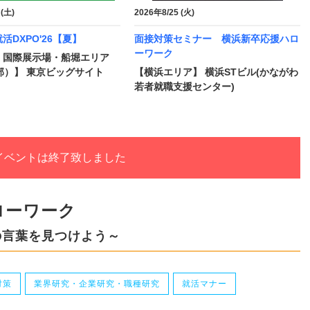
 (土)
2026年8/25 (火)
活DXPO'26【夏】
面接対策セミナー 横浜新卒応援ハロ
ーワーク
・国際展示場・船堀エリア
部）】 東京ビッグサイト
【横浜エリア】 横浜STビル(かながわ
若者就職支援センター)
イベントは終了致しました
ローワーク
の言葉を見つけよう～
対策
業界研究・企業研究・職種研究
就活マナー