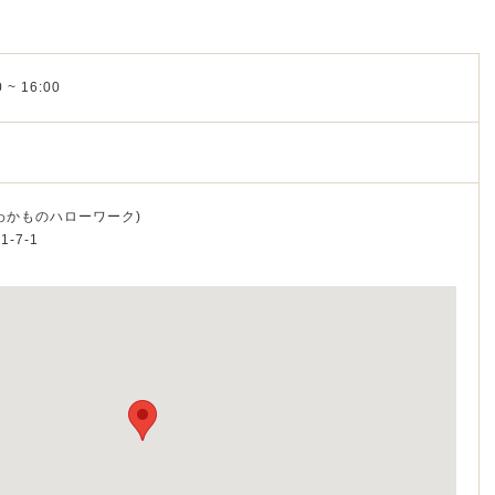
 ~ 16:00
ク
わかものハローワーク)
-7-1