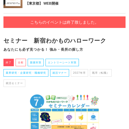
【東京都】 WEB開催
こちらのイベントは終了致しました。
セミナー 新宿わかものハローワーク
あなたにも必ず見つかる！ 強み・長所の探し方
終了
全般
面接対策
エントリーシート対策
業界研究・企業研究・職種研究
就活マナー
2027年卒
既卒（転職）
就活セミナー