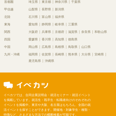
首都圏
埼玉県
東京都
神奈川県
千葉県
甲信越
山梨県
長野県
新潟県
北陸
石川県
富山県
福井県
東海
愛知県
静岡県
岐阜県
三重県
関西
大阪府
兵庫県
京都府
滋賀県
奈良県
和歌山県
四国
愛媛県
香川県
高知県
徳島県
中国
岡山県
広島県
島根県
鳥取県
山口県
九州・沖縄
福岡県
佐賀県
長崎県
熊本県
大分県
宮崎県
鹿児島県
沖縄県
イベカツでは、合同企業説明会・就活セミナー・就活イベント
を掲載しています。就活生・既卒生・転職者向けのそれぞれの
イベントを掲載中。東京や大阪、名古屋はもちろん、全国の就
活イベントを探すことができます。開催地・対象学生・種類・
特徴など、さまざまな方法での横断検索が可能です。