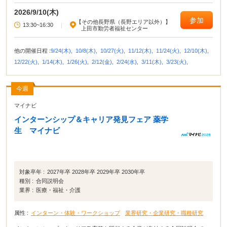
2026/9/10(木)
参加
【その他長野県（長野エリア以外）】
13:30~16:30
|
上田市勤労者福祉センター
他の開催日程 :
9/24(木),
10/8(木),
10/27(火),
11/12(木),
11/24(火),
12/10(木),
12/22(火),
1/14(木),
1/26(火),
2/12(金),
2/24(水),
3/11(木),
3/23(火),
今週
マイナビ
インターンシップ＆キャリア発見フェア 薬学
生 マイナビ
対象卒年 :
2027年卒 2028年卒 2029年卒 2030年卒
種別 :
合同説明会
業界 :
医療・福祉・介護
属性 :
インターン・体験・ワークショップ
業界研究・企業研究・職種研究