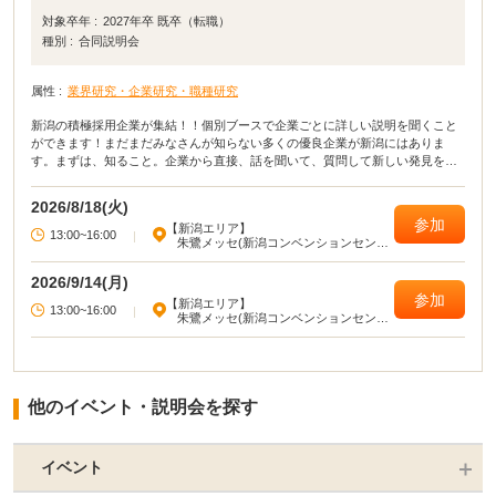
対象卒年 :
2027年卒 既卒（転職）
種別 :
合同説明会
属性 :
業界研究・企業研究・職種研究
新潟の積極採用企業が集結！！個別ブースで企業ごとに詳しい説明を聞くこと
ができます！まだまだみなさんが知らない多くの優良企業が新潟にはありま
す。まずは、知ること。企業から直接、話を聞いて、質問して新しい発見を積
み上げていきましょう！
2026/8/18(火)
参加
【新潟エリア】
13:00~16:00
|
朱鷺メッセ(新潟コンベンションセンタ
ー)
2026/9/14(月)
参加
【新潟エリア】
13:00~16:00
|
朱鷺メッセ(新潟コンベンションセンタ
ー)
他のイベント・説明会を探す
イベント