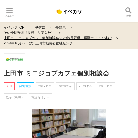
メニュー
検索
イベカツTOP
甲信越
長野県
その他長野県（長野エリア以外）
上田市 ミニジョブカフェ個別相談会(その他長野県（長野エリア以外）)
2026年10月27日(火) 上田市勤労者福祉センター
上田市 ミニジョブカフェ個別相談会
全般
個別相談
2027年卒
2028年卒
2029年卒
2030年卒
既卒（転職）
就活セミナー