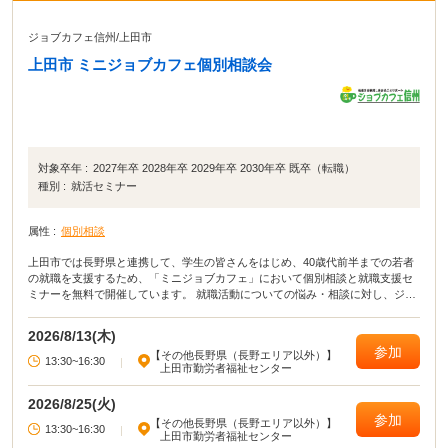
ジョブカフェ信州
/
上田市
上田市 ミニジョブカフェ個別相談会
対象卒年 :
2027年卒 2028年卒 2029年卒 2030年卒 既卒（転職）
種別 :
就活セミナー
属性 :
個別相談
上田市では長野県と連携して、学生の皆さんをはじめ、40歳代前半までの若者
の就職を支援するため、「ミニジョブカフェ」において個別相談と就職支援セ
ミナーを無料で開催しています。 就職活動についての悩み・相談に対し、ジョ
ブカフェ信州から派遣される資格を有する相談員がマンツーマンでアドバイス
します。 応募書類の添削や面接指導も行います。
2026/8/13(木)
参加
【その他長野県（長野エリア以外）】
13:30~16:30
|
上田市勤労者福祉センター
2026/8/25(火)
参加
【その他長野県（長野エリア以外）】
13:30~16:30
|
上田市勤労者福祉センター