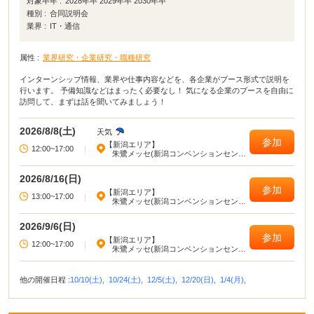
対象卒年 :
2028年卒 2029年卒 2030年卒
種別 :
合同説明会
業界 :
IT・通信
属性 :
業界研究・企業研究・職種研究
インターンシップ情報、業界や仕事内容などを、各企業がブース形式で説明を
行います。 予備知識などはまったく必要なし！ 気になる企業のブースを自由に
訪問して、まずは話を聞いてみましょう！
2026/8/8(土)
天気
参加
【新潟エリア】
12:00~17:00
|
朱鷺メッセ(新潟コンベンションセンタ
ー)
2026/8/16(日)
参加
【新潟エリア】
13:00~17:00
|
朱鷺メッセ(新潟コンベンションセンタ
ー)
2026/9/6(日)
参加
【新潟エリア】
12:00~17:00
|
朱鷺メッセ(新潟コンベンションセンタ
ー)
他の開催日程 :
10/10(土),
10/24(土),
12/5(土),
12/20(日),
1/4(月),