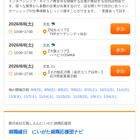
インターンシップ・キャリア教育等を開催する企業が集結する合同説明会で
す。様々な業界から多数の企業が出展するので、話を聞く中で自分に合うイン
ターンシップや仕事体験をじっくり探すことができます。 ・直接会って話すこ
とで業界や企業の理解がより深まる！ ・疑問点・不明点をその場で解決でき
る！ ・周囲の学生の雰囲気が分かり意識が高まる！
2026/8/8(土)
天気
参加
【仙台エリア】
13:00~17:00
|
TKPガーデンシティ仙台
2026/8/8(土)
天気
参加
【大阪エリア】
13:00~17:00
|
ハービスOSAKA
2026/8/8(土)
天気
参加
【その他石川県（金沢エリア以外）】
13:00~17:00
|
石川県産業展示館
他の開催日程 :
8/9(日),
8/9(日),
8/9(日),
8/9(日),
8/15(土),
10/11(日),
11/1(日),
11/3(火),
11/7(土),
11/14(土),
11/15(日),
11/15(日),
1/9(土),
1/16(土),
株式会社広報しえん
/
にいがた就職応援団
就職縁日 にいがた就職応援団ナビ