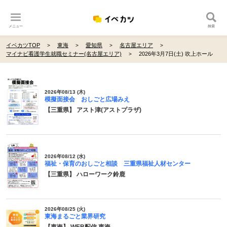
メニュー
検索
イベカツTOP
東海
愛知県
名古屋エリア
マイナビ看護学生就職セミナー(名古屋エリア)
2026年3月7日(土) 吹上ホール
2026年08/13 (木)
模擬面接会 おしごと広場みえ
【三重県】 アスト津(アストプラザ)
2026年08/12 (水)
福祉・保育のおしごと相談 三重県福祉人材センター
【三重県】 ハローワーク鈴鹿
2026年08/25 (火)
東海まるごと業界研究
【東海】 WEB配信 東海