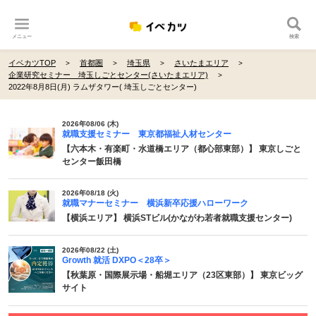
メニュー
検索
イベカツTOP
首都圏
埼玉県
さいたまエリア
企業研究セミナー 埼玉しごとセンター(さいたまエリア)
2022年8月8日(月) ラムザタワー( 埼玉しごとセンター)
2026年08/06 (木)
就職支援セミナー 東京都福祉人材センター
【六本木・有楽町・水道橋エリア（都心部東部）】 東京しごと
センター飯田橋
2026年08/18 (火)
就職マナーセミナー 横浜新卒応援ハローワーク
【横浜エリア】 横浜STビル(かながわ若者就職支援センター)
2026年08/22 (土)
Growth 就活 DXPO＜28卒＞
【秋葉原・国際展示場・船堀エリア（23区東部）】 東京ビッグ
サイト