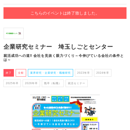
こちらのイベントは終了致しました。
企業研究セミナー 埼玉しごとセンター
就活成功への道‼ 会社を見抜く眼力づくり～今伸びている会社の条件と
は～
終了
全般
業界研究・企業研究・職種研究
2023年卒
2024年卒
2025年卒
2026年卒
既卒（転職）
就活セミナー