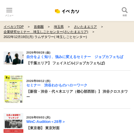
メニュー
検索
イベカツTOP
首都圏
埼玉県
さいたまエリア
企業研究セミナー 埼玉しごとセンター(さいたまエリア)
2022年12月19日(月) ラムザタワー( 埼玉しごとセンター)
2026年08/28 (金)
自分をよく知り、強みに変えるセミナー ジョブカフェちば
【千葉エリア】 フェイスビル(ジョブカフェちば)
2026年08/12 (水)
セミナー 渋谷わかものハローワーク
【新宿・渋谷・代々木エリア（都心部西部）】 渋谷クロスタワ
ー
2026年09/03 (木)
WinC-Audition＜28卒＞
【東京都】 東京対面