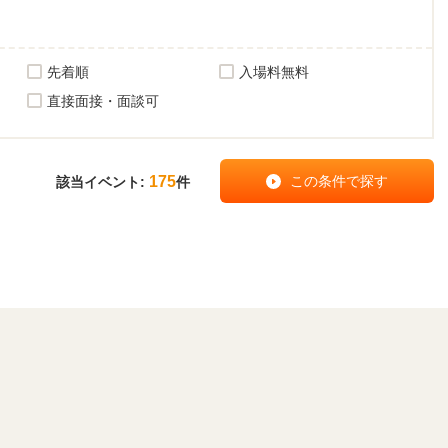
先着順
入場料無料
直接面接・面談可
175
該当イベント:
件