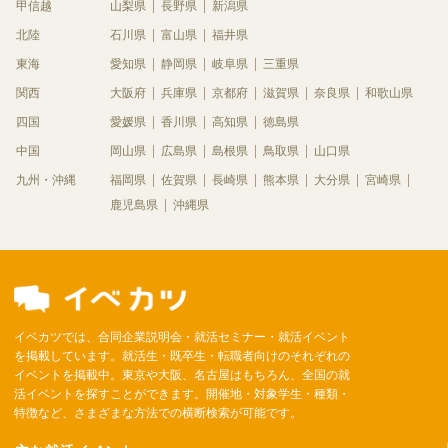
甲信越
山梨県
長野県
新潟県
北陸
石川県
富山県
福井県
東海
愛知県
静岡県
岐阜県
三重県
関西
大阪府
兵庫県
京都府
滋賀県
奈良県
和歌山県
四国
愛媛県
香川県
高知県
徳島県
中国
岡山県
広島県
島根県
鳥取県
山口県
九州・沖縄
福岡県
佐賀県
長崎県
熊本県
大分県
宮崎県
鹿児島県
沖縄県
イベカツでは、合同企業説明会・就活セミナー・就活イベント
を掲載しています。就活生・既卒生・転職者向けのそれぞれの
イベントを掲載中。東京や大阪、名古屋はもちろん、全国の就
活イベントを探すことができます。開催地・対象学生・種類・
特徴など、さまざまな方法での横断検索が可能です。