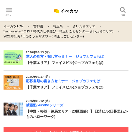
メニュー
検索
イベカツTOP
首都圏
埼玉県
さいたまエリア
“with or after” コロナ時代の仕事選び 埼玉しごとセンター(さいたまエリア)
2021年10月4日(月) ラムザタワー( 埼玉しごとセンター)
2026年08/13 (木)
求人の見方・探し方セミナー ジョブカフェちば
【千葉エリア】 フェイスビル(ジョブカフェちば)
2026年08/17 (月)
応募書類の書き方セミナー ジョブカフェちば
【千葉エリア】 フェイスビル(ジョブカフェちば)
2026年08/12 (水)
就職塾Secondシリーズ
【中野・杉並・練馬エリア（23区西部）】 日清ビル(日暮里わか
ものハローワーク)