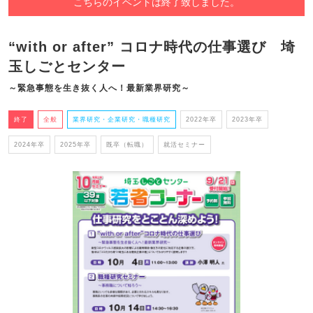
こちらのイベントは終了致しました。
“with or after” コロナ時代の仕事選び 埼
玉しごとセンター
～緊急事態を生き抜く人へ！最新業界研究～
終了
全般
業界研究・企業研究・職種研究
2022年卒
2023年卒
2024年卒
2025年卒
既卒（転職）
就活セミナー