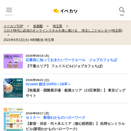
メニュー
検索
イベカツTOP
首都圏
埼玉県
コロナ時代に必須のオンラインスキルを身に着ける 埼玉しごとセンター(埼玉県)
2021年6月1日(火) WEB配信 埼玉県
2026年08/18 (火)
応募前に知っておきたいワークルール ジョブカフェちば
【千葉エリア】 フェイスビル(ジョブカフェちば)
2026年08/22 (土)
Growth 就活 DXPO＜28卒＞
【秋葉原・国際展示場・船堀エリア（23区東部）】 東京ビッグ
サイト
2026年08/17 (月)
セミナー 新宿わかものハローワーク
【新宿・渋谷・代々木エリア（都心部西部）】 松岡セントラル
ビル(新宿わかものハローワーク)