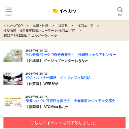
メニュー
検索
イベカツTOP
九州・沖縄
福岡県
福岡エリア
模擬面接 福岡新卒応援ハローワーク(福岡エリア)
2026年7月22日(水) エルガーラホール
2026年08/14 (金)
自己分析 ワークで自分再発見！ 沖縄県キャリアセンター
【沖縄県】 グッジョブセンターおきなわ
2026年08/28 (金)
ビジネスマナー講座 ジョブカフェSAGA
【佐賀県】 WEB配信
2026年08/13 (木)
帰省ついでに可能性を探そう！小倉駅前カジュアル交流会
【福岡県】 ATOMica北九州
こちらのイベントは終了致しました。