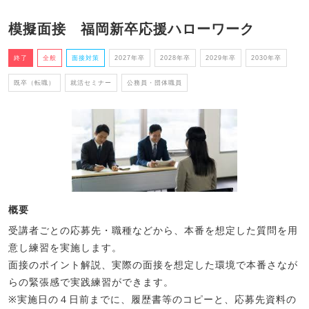
模擬面接 福岡新卒応援ハローワーク
終了
全般
面接対策
2027年卒
2028年卒
2029年卒
2030年卒
既卒（転職）
就活セミナー
公務員・団体職員
概要
受講者ごとの応募先・職種などから、本番を想定した質問を用
意し練習を実施します。
面接のポイント解説、実際の面接を想定した環境で本番さなが
らの緊張感で実践練習ができます。
※実施日の４日前までに、履歴書等のコピーと、応募先資料の