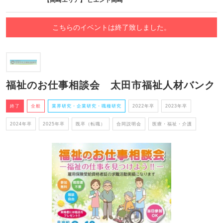
【高崎エリア】 ビエント高崎
こちらのイベントは終了致しました。
福祉のお仕事相談会 太田市福祉人材バンク
終了
全般
業界研究・企業研究・職種研究
2022年卒
2023年卒
2024年卒
2025年卒
既卒（転職）
合同説明会
医療・福祉・介護