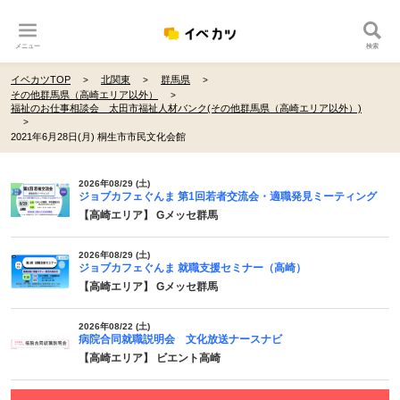
メニュー
検索
イベカツTOP
北関東
群馬県
その他群馬県（高崎エリア以外）
福祉のお仕事相談会 太田市福祉人材バンク(その他群馬県（高崎エリア以外）)
2021年6月28日(月) 桐生市市民文化会館
2026年08/29 (土)
ジョブカフェぐんま 第1回若者交流会・適職発見ミーティング
【高崎エリア】 Gメッセ群馬
2026年08/29 (土)
ジョブカフェぐんま 就職支援セミナー（高崎）
【高崎エリア】 Gメッセ群馬
2026年08/22 (土)
病院合同就職説明会 文化放送ナースナビ
【高崎エリア】 ビエント高崎