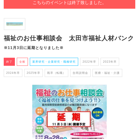
こちらのイベントは終了致しました。
福祉のお仕事相談会 太田市福祉人材バンク
※11月3日に延期となりました※
終了
全般
業界研究・企業研究・職種研究
2022年卒
2023年卒
2024年卒
2025年卒
既卒（転職）
合同説明会
医療・福祉・介護