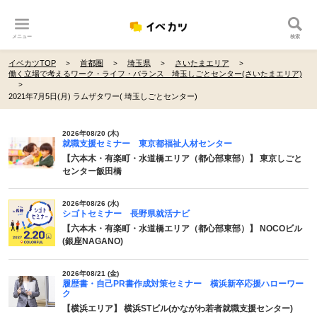
メニュー
検索
イベカツTOP
首都圏
埼玉県
さいたまエリア
働く立場で考えるワーク・ライフ・バランス 埼玉しごとセンター(さいたまエリア)
2021年7月5日(月) ラムザタワー( 埼玉しごとセンター)
2026年08/20 (木)
就職支援セミナー 東京都福祉人材センター
【六本木・有楽町・水道橋エリア（都心部東部）】 東京しごと
センター飯田橋
2026年08/26 (水)
シゴトセミナー 長野県就活ナビ
【六本木・有楽町・水道橋エリア（都心部東部）】 NOCOビル
(銀座NAGANO)
2026年08/21 (金)
履歴書・自己PR書作成対策セミナー 横浜新卒応援ハローワー
ク
【横浜エリア】 横浜STビル(かながわ若者就職支援センター)