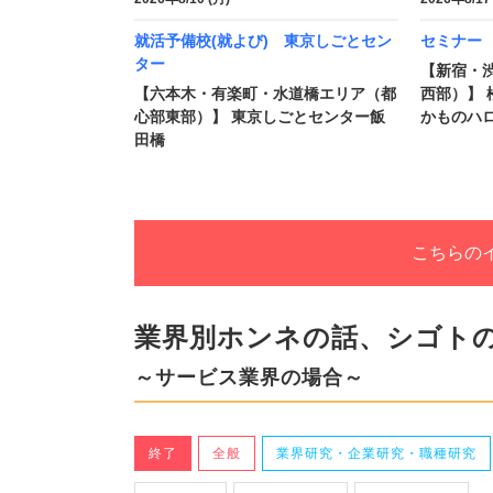
就活予備校(就よび) 東京しごとセン
セミナー
ター
【新宿・
【六本木・有楽町・水道橋エリア（都
西部）】 
心部東部）】 東京しごとセンター飯
かものハロ
田橋
こちらの
業界別ホンネの話、シゴト
～サービス業界の場合～
終了
全般
業界研究・企業研究・職種研究