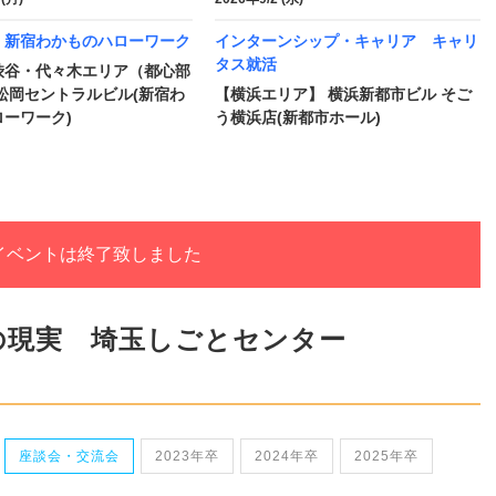
 新宿わかものハローワーク
インターンシップ・キャリア キャリ
タス就活
渋谷・代々木エリア（都心部
松岡セントラルビル(新宿わ
【横浜エリア】 横浜新都市ビル そご
ーワーク)
う横浜店(新都市ホール)
イベントは終了致しました
の現実 埼玉しごとセンター
座談会・交流会
2023年卒
2024年卒
2025年卒